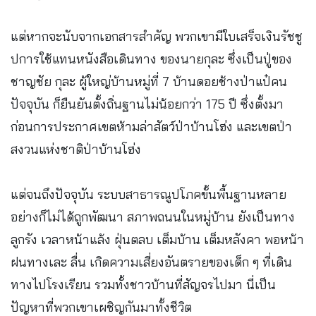
แต่หากจะนับจากเอกสารสำคัญ พวกเขามีใบเสร็จเงินรัชชู
ปการใช้แทนหนังสือเดินทาง ของนายกุละ ซึ่งเป็นปู่ของ
ชาญชัย กุละ ผู้ใหญ่บ้านหมู่ที่ 7 บ้านดอยช้างป่าแป๋คน
ปัจจุบัน ก็ยืนยันตั้งถิ่นฐานไม่น้อยกว่า 175 ปี ซึ่งตั้งมา
ก่อนการประกาศเขตห้ามล่าสัตว์ป่าบ้านโฮ่ง และเขตป่า
สงวนแห่งชาติป่าบ้านโฮ่ง
แต่จนถึงปัจจุบัน ระบบสาธารณูปโภคขั้นพื้นฐานหลาย
อย่างก็ไม่ได้ถูกพัฒนา สภาพถนนในหมู่บ้าน ยังเป็นทาง
ลูกรัง เวลาหน้าแล้ง ฝุ่นตลบ เต็มบ้าน เต็มหลังคา พอหน้า
ฝนทางเละ ลื่น เกิดความเสี่ยงอันตรายของเด็ก ๆ ที่เดิน
ทางไปโรงเรียน รวมทั้งชาวบ้านที่สัญจรไปมา นี่เป็น
ปัญหาที่พวกเขาเผชิญกันมาทั้งชีวิต