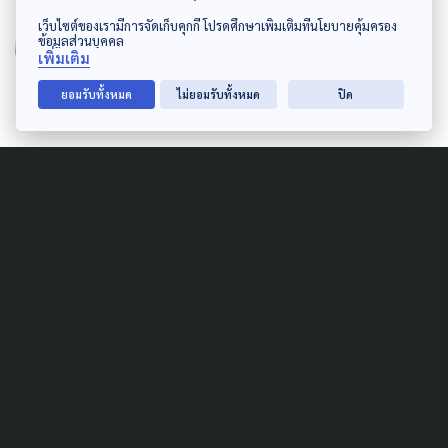
GRAPHIC DESIGNER
เว็บไซต์ของเรามีการจัดเก็บคุกกี้ โปรดศึกษาเพิ่มเติมที่นโยบายคุ้มครอง
อภิวรรณ หวังเจริญไพศาล
ข้อมูลส่วนบุคคล
เพิ่มเติม
ยอมรับทั้งหมด
ไม่ยอมรับทั้งหมด
ปิด
Related Gallery
CULTURE
INDIGENOUS
LEARNING & EDUCATION
LOCAL
MARGINAL PEOPLE
URBAN
เด็กเมือง...จับเคียว เกี่ยว "ข้าว