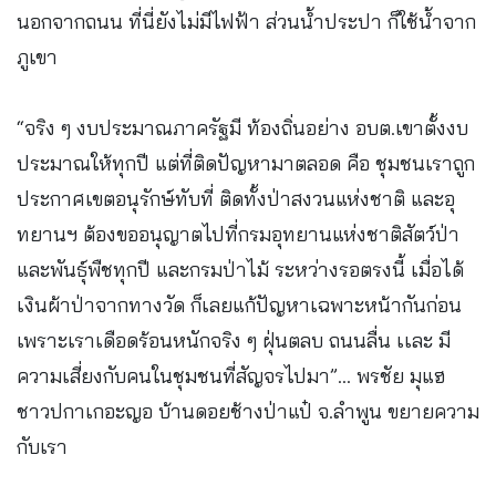
นอกจากถนน ที่นี่ยังไม่มีไฟฟ้า ส่วนน้ำประปา ก็ใช้น้ำจาก
ภูเขา
“จริง ๆ งบประมาณภาครัฐมี ท้องถิ่นอย่าง อบต.เขาตั้งงบ
ประมาณให้ทุกปี แต่ที่ติดปัญหามาตลอด คือ ชุมชนเราถูก
ประกาศเขตอนุรักษ์ทับที่ ติดทั้งป่าสงวนแห่งชาติ และอุ
ทยานฯ ต้องขออนุญาตไปที่กรมอุทยานแห่งชาติสัตว์ป่า
และพันธุ์พืชทุกปี และกรมป่าไม้ ระหว่างรอตรงนี้ เมื่อได้
เงินผ้าป่าจากทางวัด ก็เลยแก้ปัญหาเฉพาะหน้ากันก่อน
เพราะเราเดือดร้อนหนักจริง ๆ ฝุ่นตลบ ถนนลื่น เเละ มี
ความเสี่ยงกับคนในชุมชนที่สัญจรไปมา”... พรชัย มุแฮ
ชาวปกาเกอะญอ บ้านดอยช้างป่าแป๋ จ.ลำพูน ขยายความ
กับเรา