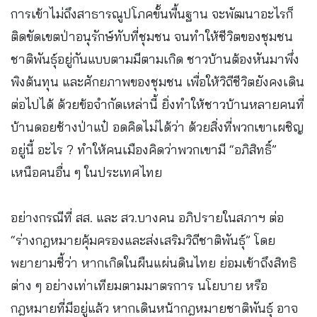
การเข้าไม่ถึงสาธารณูปโภคขั้นพื้นฐาน จะพัฒนาอะไรก็
ติดขัดเขตป่าอนุรักษ์ทับที่ชุมชน จนทำให้ชีวิตของชุมชน
ชาติพันธุ์อยู่กันแบบตามมีตามเกิด ชาวบ้านต้องหันมาพึ่ง
พิงต้นทุน และศักยภาพของชุมชน เพื่อให้วิถีชีวิตยังคงเดิน
ต่อไปได้ ด้วยข้อจำกัดเหล่านี้ ยิ่งทำให้ชาวบ้านหลายคนที่
บ้านดอยช้างป่าแป๋ อดคิดไม่ได้ว่า ด้วยสิ่งที่พวกเขาเผชิญ
อยู่นี้ อะไร ? ทำให้คนเมืองคิดว่าพวกเขามี “อภิสิทธิ์”
เหนือคนอื่น ๆ ในประเทศไทย
อย่างกรณีที่ สส. และ สว.บางคน อภิปรายในสภาฯ ต่อ
“ร่างกฎหมายคุ้มครองและส่งเสริมวิถีชาติพันธุ์” โดย
พยายามชี้ว่า หากเกิดในผืนแผ่นดินไทย ย่อมเข้าถึงสิทธิ
ต่าง ๆ อย่างเท่าเทียมตามมาตรการ นโยบาย หรือ
กฎหมายที่มีอยู่แล้ว หากเดินหน้ากฎหมายชาติพันธุ์ อาจ