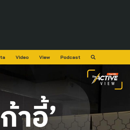
ta
Video
View
Podcast