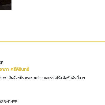
OR
าภา ศรีคิรินทร์
ต้องฆ่าฉันด้วยปืนหรอก แค่เธอบอกว่าไม่รัก สักพักฉันก็ตาย
OGRAPHER