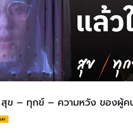
ง… สุข – ทุกข์ – ความหวัง ของผู้คนท
SAY