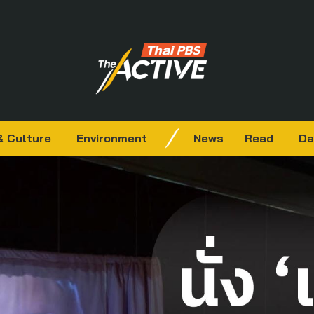
& Culture
Environment
News
Read
Da