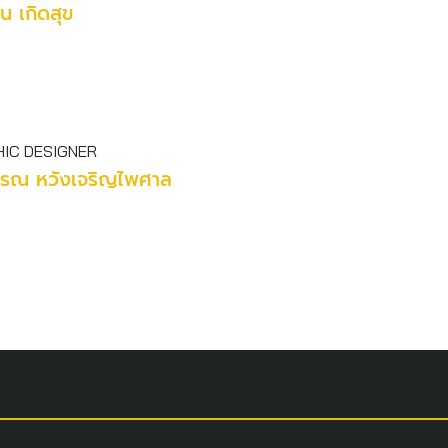
ิน เกิดสุข
IC DESIGNER
รรณ หวังเจริญไพศาล