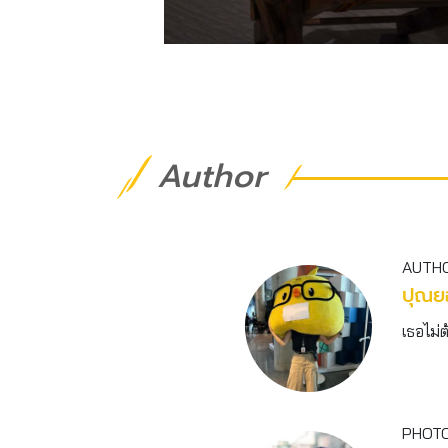
Author
AUTH
ปุณยอ
เธอไม่
PHOT