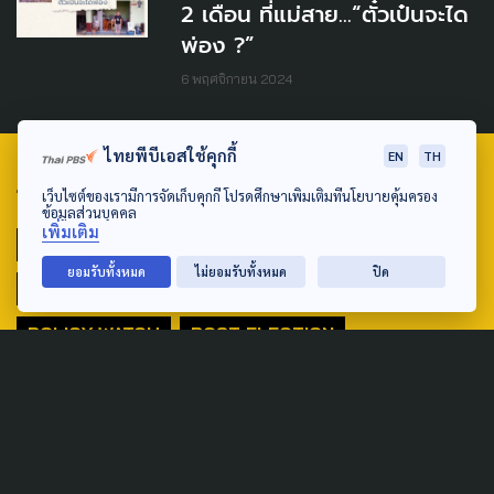
2 เดือน ที่แม่สาย...“ตั๋วเป๋นจะได
พ่อง ?”
6 พฤศจิกายน 2024
ไทยพีบีเอสใช้คุกกี้
EN
TH
TAG
เว็บไซต์ของเรามีการจัดเก็บคุกกี้ โปรดศึกษาเพิ่มเติมที่นโยบายคุ้มครอง
ข้อมูลส่วนบุคคล
เพิ่มเติม
ACTIVE DATA LAB
ENVIRONMENT
ยอมรับทั้งหมด
ไม่ยอมรับทั้งหมด
ปิด
INDIGENOUS
INEQUALITY
LIFE & CULTURE
POLICY WATCH
POST ELECTION
PUBLIC POLICY
SOCIAL AGENDA
THAIPROTESTS
THE LISTENING
ชายแดนใต้
มหานครภูมิภาค