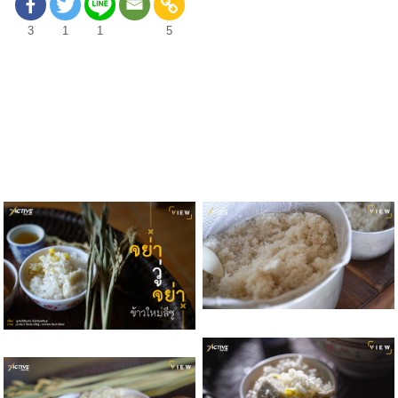
3
1
1
5