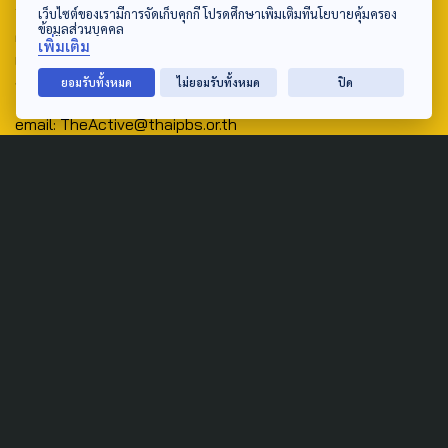
Address:
เว็บไซต์ของเรามีการจัดเก็บคุกกี้ โปรดศึกษาเพิ่มเติมที่นโยบายคุ้มครอง
ข้อมูลส่วนบุคคล
ศูนย์สื่อสารวาระทางสังคมและนโยบายสาธารณะ องค์การกระจาย
เพิ่มเติม
เสียงและแพร่ภาพสาธารณะแห่งประเทศไทย (สำนักงานใหญ่) 145
ถนนวิภาวดีรังสิต แขวงตลาดบางเขน เขตหลักสี่ กรุงเทพฯ 10210
ยอมรับทั้งหมด
ไม่ยอมรับทั้งหมด
ปิด
email: TheActive@thaipbs.or.th
tel: 0-2790-2615
Public Policy
Social Agenda
Life & Culture
Politics
Social Movement
Global
Law & Rights
Decentralization
Urban
Economy
Welfare
Local
Corruption
Food Security
Art & Design