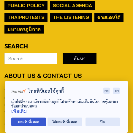
PUBLIC POLICY
SOCIAL AGENDA
THAIPROTESTS
THE LISTENING
ชายแดนใต้
มหานครภูมิภาค
SEARCH
ABOUT US & CONTACT US
Address:
ไทยพีบีเอสใช้คุกกี้
EN
TH
ศูนย์สื่อสารวาระทางสังคมและนโยบายสาธารณะ องค์การกระจาย
เว็บไซต์ของเรามีการจัดเก็บคุกกี้ โปรดศึกษาเพิ่มเติมที่นโยบายคุ้มครอง
เสียงและแพร่ภาพสาธารณะแห่งประเทศไทย (สำนักงานใหญ่) 145
ข้อมูลส่วนบุคคล
เพิ่มเติม
ถนนวิภาวดีรังสิต แขวงตลาดบางเขน เขตหลักสี่ กรุงเทพฯ 10210
ยอมรับทั้งหมด
ไม่ยอมรับทั้งหมด
ปิด
email: TheActive@thaipbs.or.th