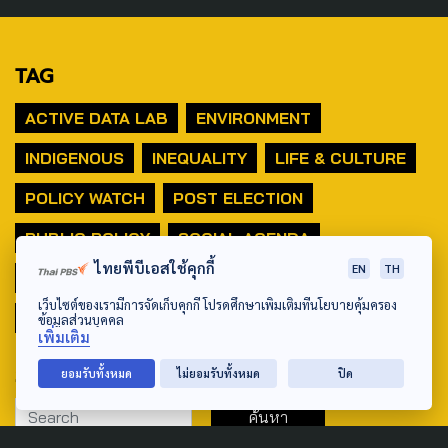
TAG
ACTIVE DATA LAB
ENVIRONMENT
INDIGENOUS
INEQUALITY
LIFE & CULTURE
POLICY WATCH
POST ELECTION
PUBLIC POLICY
SOCIAL AGENDA
ไทยพีบีเอสใช้คุกกี้
EN
TH
THAIPROTESTS
THE LISTENING
ชายแดนใต้
เว็บไซต์ของเรามีการจัดเก็บคุกกี้ โปรดศึกษาเพิ่มเติมที่นโยบายคุ้มครอง
มหานครภูมิภาค
ข้อมูลส่วนบุคคล
เพิ่มเติม
SEARCH
ยอมรับทั้งหมด
ไม่ยอมรับทั้งหมด
ปิด