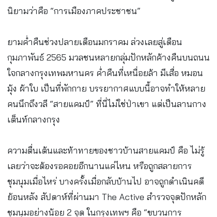
นิยามว่าคือ “การเมืองภาคประชาชน”
ยามค่ำคืนช่วงปลายเดือนมกราคม ล่วงเลยสู่เดือน
กุมภาพันธ์ 2565 มวลชนหลายกลุ่มปักหลักค้างคืนบนถนน
ใจกลางกรุงเทพมหานคร ค่ำคืนที่เหนื่อยล้า มีเสื่อ หมอน
มุ้ง ผ้าใบ เป็นที่พักกาย บรรยากาศแบบนี้อาจทำให้หลาย
คนนึกถึงวลี “สายแคมป์” ที่นี่ไม่ใช่ป่าเขา แต่เป็นลานกาง
เต็นท์กลางกรุง
ความตื่นเต้นและท้าทายของชาวบ้านสายแคมป์ คือ ไม่รู้
เลยว่าจะต้องรอคอยอีกนานแค่ไหน หรือถูกสลายการ
ชุมนุมเมื่อไหร่ บางครั้งเมื่อกลับบ้านไป อาจถูกดำเนินคดี
ย้อนหลัง สัปดาห์ที่ผ่านมา The Active สำรวจจุดปักหลัก
ชุมนุมอย่างน้อย 2 จุด ในกรุงเทพฯ คือ “ขบวนการ