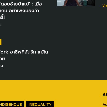
ดอยช้างป่าแป๋’ : เมื่อ
Vi
่ากัน อย่าเพิ่งมองว่า
ิ์!
5
Y
k อาชีพที่ฉันรัก แม้ใน
มาย
24
A
Ad
INDIGENOUS
INEQUALITY