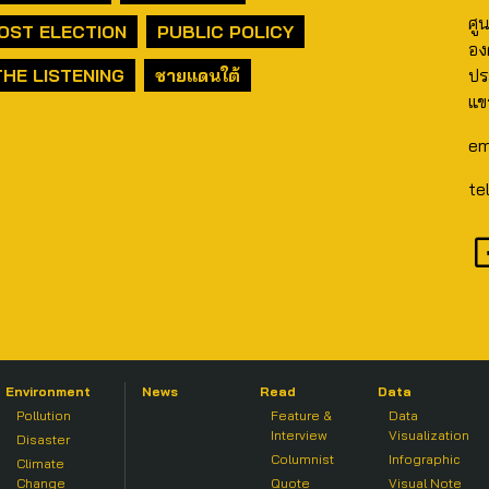
ศู
OST ELECTION
PUBLIC POLICY
อง
THE LISTENING
ชายแดนใต้
ปร
แข
em
te
Environment
News
Read
Data
Pollution
Feature &
Data
Interview
Visualization
Disaster
Columnist
Infographic
Climate
Change
Quote
Visual Note