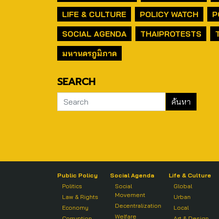
LIFE & CULTURE
POLICY WATCH
P
SOCIAL AGENDA
THAIPROTESTS
มหานครภูมิภาค
SEARCH
Public Policy
Social Agenda
Life & Culture
Politics
Social
Global
Movement
Law & Rights
Urban
Decentralization
Economy
Local
Welfare
Corruption
Art & Design