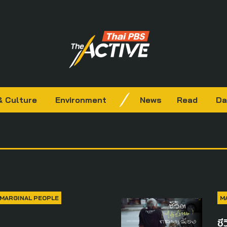
& Culture
Environment
News
Read
Da
MARGINAL PEOPLE
M
ชี