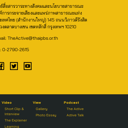
นย์สื่อสารวาระทางสังคมและนโยบายสาธารณะ
ค์การกระจายเสียงและแพร่ภาพสาธารณะแห่ง
ะเทศไทย (สำนักงานใหญ่) 145 ถนนวิภาวดีรังสิต
วงตลาดบางเขน เขตหลักสี่ กรุงเทพฯ 10210
ail: TheActive@thaipbs.or.th
l: 0-2790-2615
Video
View
Podcast
Short Clip &
Gallery
The Active
Interview
Photo Essay
Active Talk
The Explainer
Learning