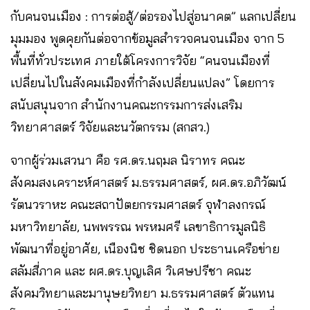
กับคนจนเมือง : การต่อสู้/ต่อรองไปสู่อนาคต” แลกเปลี่ยน
มุมมอง พูดคุยกันต่อจากข้อมูลสำรวจคนจนเมือง จาก 5
พื้นที่ทั่วประเทศ ภายใต้โครงการวิจัย “คนจนเมืองที่
เปลี่ยนไปในสังคมเมืองที่กำลังเปลี่ยนแปลง” โดยการ
สนับสนุนจาก สำนักงานคณะกรรมการส่งเสริม
วิทยาศาสตร์ วิจัยและนวัตกรรม (สกสว.)
จากผู้ร่วมเสวนา คือ รศ.ดร.นฤมล นิราทร คณะ
สังคมสงเคราะห์ศาสตร์ ม.ธรรมศาสตร์, ผศ.ดร.อภิวัฒน์
รัตนวราหะ คณะสถาปัตยกรรมศาสตร์ จุฬาลงกรณ์
มหาวิทยาลัย, นพพรรณ พรหมศรี เลขาธิการมูลนิธิ
พัฒนาที่อยู่อาศัย, เนืองนิช ชิดนอก ประธานเครือข่าย
สลัมสี่ภาค และ ผศ.ดร.บุญเลิศ วิเศษปรีชา คณะ
สังคมวิทยาและมานุษยวิทยา ม.ธรรมศาสตร์ ตัวแทน