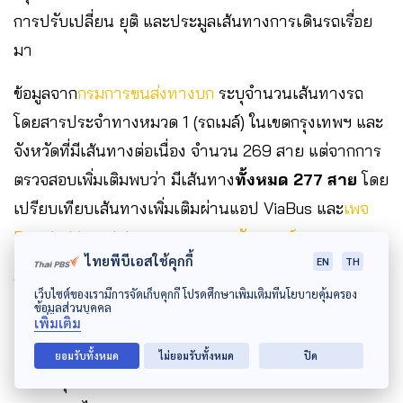
การปรับเปลี่ยน ยุติ และประมูลเส้นทางการเดินรถเรื่อย
มา
ข้อมูลจาก
กรมการขนส่งทางบก
ระบุจำนวนเส้นทางรถ
โดยสารประจำทางหมวด 1 (รถเมล์) ในเขตกรุงเทพฯ และ
จังหวัดที่มีเส้นทางต่อเนื่อง จำนวน 269 สาย แต่จากการ
ตรวจสอบเพิ่มเติมพบว่า มีเส้นทาง
ทั้งหมด 277 สาย
โดย
เปรียบเทียบเส้นทางเพิ่มเติมผ่านแอป ViaBus และ
เพจ
Bangkokbusclub.com ชุมชนคนรักรถเมล์
ไทยพีบีเอสใช้คุกกี้
EN
TH
ข้อมูลสะท้อนว่า เขตที่มีรถเมล์ผ่านมากที่สุดได้แก่
เว็บไซต์ของเรามีการจัดเก็บคุกกี้ โปรดศึกษาเพิ่มเติมที่นโยบายคุ้มครอง
ข้อมูลส่วนบุคคล
ราชเทวี 85 สาย
เพิ่มเติม
ปทุมวัน 67 สาย
ยอมรับทั้งหมด
ไม่ยอมรับทั้งหมด
ปิด
จตุจักรและพระนคร 63 สาย