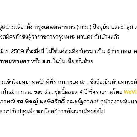
สู่สนามเลือกตั้ง
กรุงเทพมหานคร
(กทม.) ปัจจุบัน แต่ละกลุ่ม
ผู้ลงสมัครท้าชิงผู้ว่าราชการกรุงเทพมหานคร กันบ้างแล้ว
8 มิ.ย. 2569 ที่จะถึงนี้ ไม่ใช่แค่จะเลือกใครมาเป็น ผู้ว่าฯ กทม.
งเทพมหานคร
หรือ
ส.ก.
ในวันเดียวกันด้วย
เข้าใจบทบาทหน้าที่ที่ผ่านมาของ ส.ก. ซึ่งถือเป็นตัวแทนร
นในสภา กทม. ของ ส.ก. ชุดนี้ตลอด 4 ปี ซึ่งรวบรวมโดย
WeVi
มภาษณ์
รศ.พิชญ์ พงษ์สวัสดิ์
คณะรัฐศาสตร์ จุฬาลงกรณ์มหา
ละควรปรับปรุงเพื่อตอบโจทย์การพัฒนาเมืองต่อไป