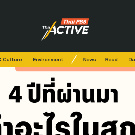
& Culture
Environment
News
Read
Da