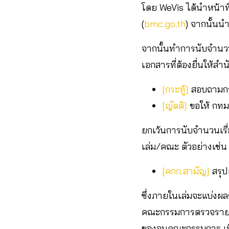
โดย WeVis ได้นำหน้าที
(
bmc.go.th
) จากนั้นน
จากนั้นทำการนับจำนวนเ
เอกสารที่ต้องยื่นให้ส
[กระทู้]
สอบถามกรณ
[ญัตติ]
ขอให้ กทม
ยกเว้นการนับจำนวนเร
เล่ม/คณะ ตัวอย่างเช่น
[คกก.สามัญ]
สรุป
ซึ่งภายในเล่มจะแบ่งผล
คณะกรรมการตรวจรายงาน
ของอนุคณะกรรมการ เน