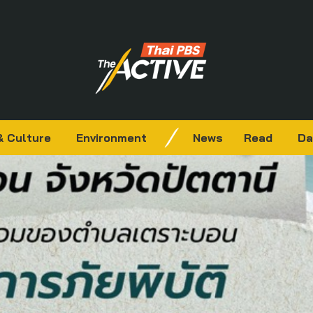
& Culture
Environment
News
Read
Da