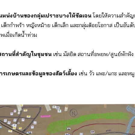
แหน่งบ้านของกลุ่มเปราะบางให้ชัดเจน
โดยให้ความสำคัญกับก
เด็กกำพร้า หญิงหม้าย เด็กเล็ก และกลุ่มด้อยโอกาส เป็นอันดับ
เมื่อเกิดน้ำท่วม
สถานที่สำคัญในชุมชน
เช่น มัสยิด สถานที่อพยพ/ศูนย์พักพิง
ารเกษตรและข้อมูลของสัตว์เลี้ยง
เช่น วัว แพะ/แกะ และหมู