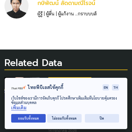
กษิพัฒน์ ลัดดามณีโรจน์
ผู้รู้ | ผู้ตื่น | ผู้แก้งาน ...กราบบบส์
Related Data
INFOGRAPHIC SERIES
ไทยพีบีเอสใช้คุกกี้
EN
TH
PUBLIC HEALTH
WELFARE
เว็บไซต์ของเรามีการจัดเก็บคุกกี้ โปรดศึกษาเพิ่มเติมที่นโยบายคุ้มครอง
ข้อมูลส่วนบุคคล
โค้งสุดท้าย ขยายเวลา ลง
เพิ่มเติม
ทะเบียนเลือกตั้งบอร์ดประกัน
ยอมรับทั้งหมด
ไม่ยอมรับทั้งหมด
ปิด
สังคม ภายใน 20 ก.ค. 69
14 กรกฎาคม 2026