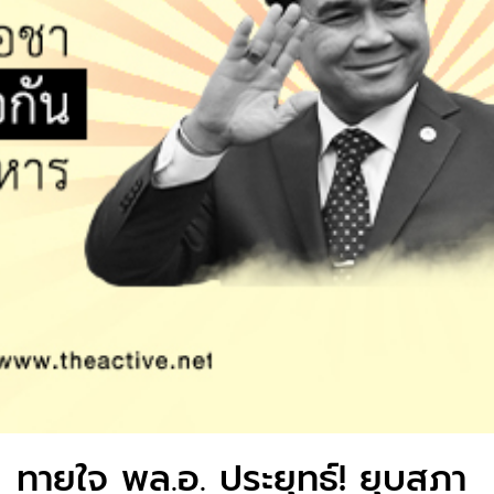
ทายใจ พล.อ. ประยุทธ์! ยุบสภา