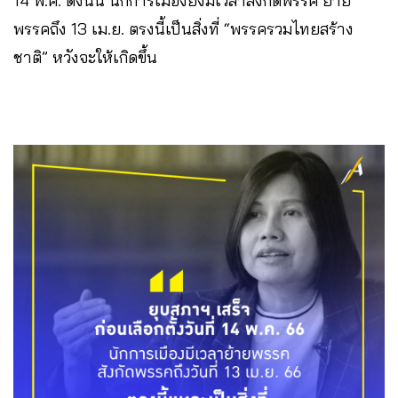
14 พ.ค. ดังนั้น นักการเมืองยังมีเวลาสังกัดพรรค ย้าย
พรรคถึง 13 เม.ย. ตรงนี้เป็นสิ่งที่ “พรรครวมไทยสร้าง
ชาติ” หวังจะให้เกิดขึ้น