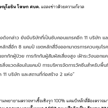
วิษณุโยธิน โฆษก ศบค.
แถลงข่าวด้วยความกังวล
้างดังกล่าว ยังมีบริษัทที่เป็นซับคอนแทรคอีก 11 บริษัท 
ตหลักสี่อีก 8 แคมป์ เขตหลักสี่จึงออกมาตรการควบคุมโรค 
ยกกักผู้ป่วย การกักกันผู้สัมผัสเสี่ยงสูง เฝ้าระวังนอกแ
รสิ่งแวดล้อมในแคมป์ การบริหารจัดการวัคซีนสำหรับพื้น
11 บริษัท และสถานที่ก่อสร้าง 2 แห่ง”
ามพยายามตรวจหาเชื้อเชิงรุก 100% แคมป์หลักสี่ต้องตรวจมา