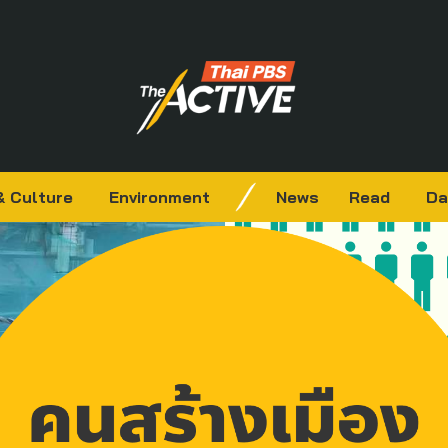
& Culture
Environment
News
Read
Da