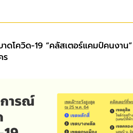
าดโควิด-19 “คลัสเตอร์แคมป์คนงาน”
คร