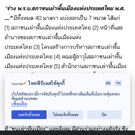
“
ร่าง พ.ร.บ.สภาชนเผ่าพื้นเมืองแห่งประเทศไทย พ.ศ.
….”
มีทั้งหมด 40 มาตรา แบ่งออกเป็น 7 หมวด ได้แก่
(1) สภาชนเผ่าพื้นเมืองแห่งประเทศไทย (2) หน้าที่และ
อำนาจของสภาชนเผ่าพื้นเมืองแห่ง
ประเทศไทย (3) โครงสร้างการบริหารสภาชนเผ่าพื้น
เมืองแห่งประเทศไทย (4) คณะผู้อาวุโสสภาชนเผ่าพื้น
เมืองแห่งประเทศไทย (5) สำนักงานสภาชนเผ่าพื้นเมือง
แห่งประเทศไทย (6) กองทุนสภาชนเผ่าพื้นเมืองแห่ง
ไทยพีบีเอสใช้คุกกี้
EN
TH
ประเทศไทย และ (7) บทเฉพาะกาล
เว็บไซต์ของเรามีการจัดเก็บคุกกี้ โปรดศึกษาเพิ่มเติมที่นโยบายคุ้มครอง
ข้อมูลส่วนบุคคล
ข้อดีของกฎหมายนี้ คือ “ชนเผ่าพื้นเมือง” จะถูกรับรองสิทธิ
เพิ่มเติม
อย่างเป็นทางการ, มีโอกาสแก้ปัญหาด้วยตนเองตรง
ยอมรับทั้งหมด
ไม่ยอมรับทั้งหมด
ปิด
จุด สอดคล้องกับวิถีชีวิต, เป็นเครื่องมือและกลไกแก้ปัญหา
ที่ “ชนเผ่าพื้นเมือง” และสังคม มีส่วนร่วมอย่างแท้จริง ซึ่ง