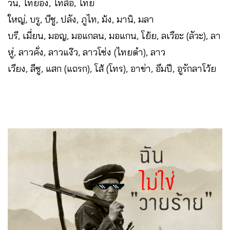
วน, ไทยอง, ไทลื้อ, ไทย
ใหญ่, บรู, บีซู, ปลัง, ภูไท, ม้ง, มานิ, มลา
บรี, เมี่ยน, มอญ, มอแกลน, มอแกน, โย้ย, ลเวือะ (ลัวะ), ลา
หู่, ลาวคั่ง, ลาวแง๊ว, ลาวโซ่ง (ไทยดำ), ลาว
เวียง, ลีซู, แสก (แถรก), โส้ (โทร), อาข่า, อึมปี, อูรักลาโว้ย