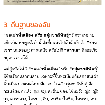
3. ถิ่นฐานของฉัน
“ชนเผ่าพื้นเมือง หรือ กลุ่มชาติพันธุ์”
มีความหมาย
เดียวกัน พอพูดถึงคำนี้ สิ่งที่คนทั่วไปมักนึกถึง คือ
“ชาว
เขา”
บนดอยสูงภาคเหนือ หรือไม่ก็
“ชาวเล”
ที่ลอยเรือ
อยู่ทางภาคใต้
แต่ รู้หรือไม่ ?
“ชนเผ่าพื้นเมือง
” หรือ
“กลุ่มชาติพันธุ์
”
มีชื่อเรียกหลากหลาย เฉพาะที่ขึ้นทะเบียนกับสภาชนเผ่า
พื้นเมืองประเทศไทย มีมากกว่า 40 กลุ่มชาติพันธุ์ คือ
กะเหรี่ยง, กะเลิง, กูย, ขมุ, คะฉิ่น, ชอง, โซ่ทะวึง, ญ้อ, ญัฮ
กุร, ดาราอาง, ไตหย่า, ถิ่น, ไทเขิน/ไทขืน, ไทพวน, ไทย