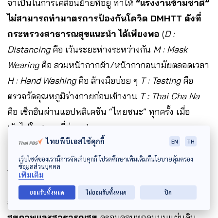
จำเป็นในการเคลื่อนย้ายที่อยู่ ทำให้
“แรงงานข้ามชาติ”
ไม่สามารถทำมาตรการป้องกันโควิด DMHTT ดังที่
กระทรวงสาธารณสุขแนะนำ ได้เพียงพอ
(
D :
Distancing
คือ เว้นระยะห่างระหว่างกัน
M : Mask
Wearing
คือ สวมหน้ากากผ้า/หน้ากากอนามัยตลอดเวลา
H : Hand Washing
คือ ล้างมือบ่อย ๆ
T : Testing
คือ
ตรวจวัดอุณหภูมิร่างกายก่อนเข้างาน
T : Thai Cha Na
คือ เช็กอินผ่านแอปพลิเคชัน “ไทยชนะ” ทุกครั้ง เมื่อ
เข้าไปในสถานที่ต่าง ๆ)
ไทยพีบีเอสใช้คุกกี้
EN
TH
เว็บไซต์ของเรามีการจัดเก็บคุกกี้ โปรดศึกษาเพิ่มเติมที่นโยบายคุ้มครอง
ข้อมูลส่วนบุคคล
การ
เข้าไม่ถึงการตรวจเชื้อ รักษา และการฉีดวัคซีน
เพิ่มเติม
คือ สิ่งที่เกิดขึ้นจริงและเป็นปัญหาของแรงงานข้ามชาติใน
ยอมรับทั้งหมด
ไม่ยอมรับทั้งหมด
ปิด
สถานการณ์โควิด-19 แม้หลายครั้งภาครัฐย้ำว่า
สิทธิทาง
สุขภาพและสาธารณสุข
ครอบคลุมทุกคนบนแผ่นดิน