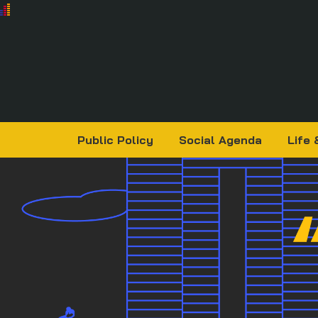
Public Policy
Social Agenda
Life 