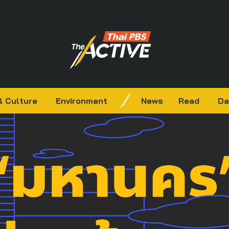
& Culture
Environment
News
Read
Da