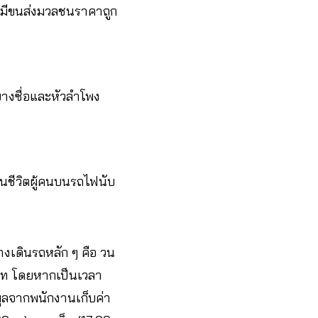
ม่มีขนส่งมวลชนราคาถูก
งซื่อและหัวลำโพง
็นชีวิตผู้คนบนรถไฟนับ
งเดินรถหลัก ๆ คือ วน
บาท โดยหากเป็นเวลา
ูลจากพนักงานเก็บค่า