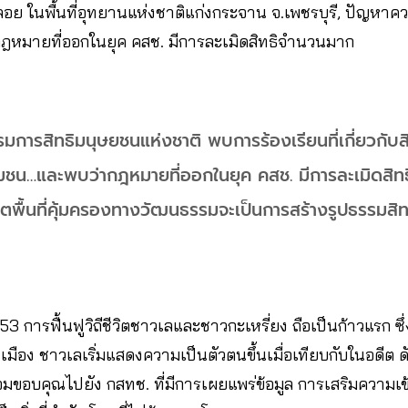
อย ในพื้นที่อุทยานแห่งชาติแก่งกระจาน จ.เพชรบุรี, ปัญหา
กฎหมายที่ออกในยุค คสช. มีการละเมิดสิทธิจำนวนมาก
กรรมการสิทธิมนุษยชนแห่งชาติ พบการร้องเรียนที่เกี่ยวกับส
ุมชน…และพบว่ากฎหมายที่ออกในยุค คสช. มีการละเมิดสิ
ื้นที่คุ้มครองทางวัฒนธรรมจะเป็นการสร้างรูปธรรมสิทธิใน
553 การฟื้นฟูวิถีชีวิตชาวเลและชาวกะเหรี่ยง ถือเป็นก้าวแรก ซึ
มือง ชาวเลเริ่มแสดงความเป็นตัวตนขึ้นเมื่อเทียบกับในอดีต ดังน
้อมขอบคุณไปยัง กสทช. ที่มีการเผยแพร่ข้อมูล การเสริมความเข้