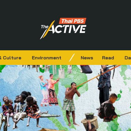
& Culture
Environment
News
Read
Da