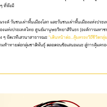
 ที่พึงมี
ณรงค์ วันชนเผ่าพื้นเมืองโลก และวันชนเผ่าพื้นเมืองแห่งปร
ืองแห่งประเทศไทย ศูนย์มานุษยวิทยาสิรินธร (องค์การมหา
่าง ๆ จัดเวทีเสวนาสาธารณะ
“เดินหน้าต่อ…คุ้มครองวิถีชีวิตกลุ่ม
ท้าทายต่อกลุ่มชาติพันธุ์ ตลอดจนข้อเสนอแนะ สู่การคุ้มครองสิท