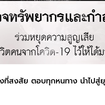
ี่สงสัย ตอบทุกหนทาง นำไปสู่ยุทธว