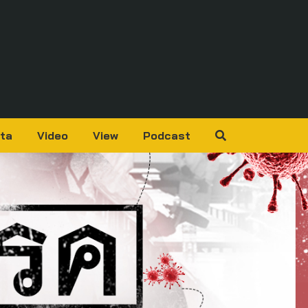
ta
Video
View
Podcast