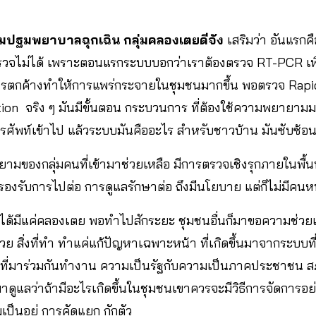
 ทีมปฐมพยาบาลฉุกเฉิน กลุ่มคลองเตยดีจัง
เสริมว่า อันแรก
วจไม่ได้ เพราะตอนแรกระบบบอกว่าเราต้องตรวจ RT-PCR เพื่อ
ารตกค้างทำให้การแพร่กระจายในชุมชนมากขึ้น พอตรวจ Rapi
ion จริง ๆ มันมีขั้นตอน กระบวนการ ที่ต้องใช้ความพยายามมา
ทรศัพท์เข้าไป แล้วระบบมันคืออะไร สำหรับชาวบ้าน มันซับซ้อน
ามของกลุ่มคนที่เข้ามาช่วยเหลือ มีการตรวจเชิงรุกภายในพื้นที
รองรับการไปต่อ การดูแลรักษาต่อ ถึงมีนโยบาย แต่ก็ไม่มีคนห
่ได้มีแค่คลองเตย พอทำไปสักระยะ ชุมชนอื่นก็มาขอความช่ว
วย สิ่งที่ทำ ทำแค่แก้ปัญหาเฉพาะหน้า ที่เกิดขึ้นมาจากระบบท
นที่มาร่วมกันทำงาน ความเป็นรัฐกับความเป็นภาคประชาชน 
ดูแลว่าถ้ามีอะไรเกิดขึ้นในชุมชนเขาควรจะมีวิธีการจัดการอย่าง
็นอยู่ การคัดแยก กักตัว