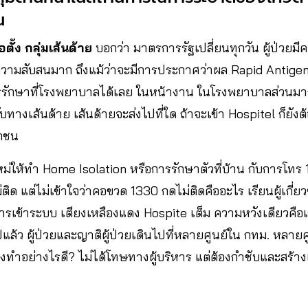
น
อตั้ง กลุ่มเส้นด้าย
บอกว่า มาตรการรัฐเปลี่ยนทุกวัน ผู้ป่วยมี
ามสับสนมาก ถึงแม้ว่าจะมีการประกาศว่าผล Rapid Antigen T
รักษาที่โรงพยาบาลได้เลย ในหน้างาน ในโรงพยาบาลส่วนมาก ยั
ับทางเส้นด้าย เส้นด้ายจะส่งไปที่ใด ถ้าจะเข้า Hospitel ก็ยั
เอกชน
หม่ให้ทำ Home Isolation หรือการรักษาตัวที่บ้าน กับการโทร
ิด แต่ไม่เข้าใจว่าคอขวด 1330 กดไม่ติดคืออะไร เรียนผู้เกี่ยวข้
รเข้าระบบ เตียงเหลืองแดง Hospite เต็ม ความหวังเดียวคือเ
แล้ว ผู้ป่วยและญาติผู้ป่วยเดินไปที่หลายศูนย์ใน กทม. หลายศ
งทำอย่างไรดี? ไม่ได้โทษทางผู้บริหาร แต่ต้องกำชับและสร้าง