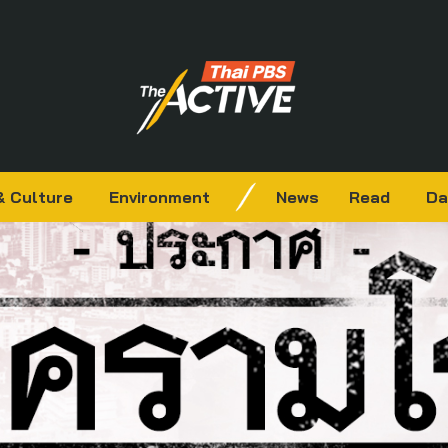
& Culture
Environment
News
Read
Da