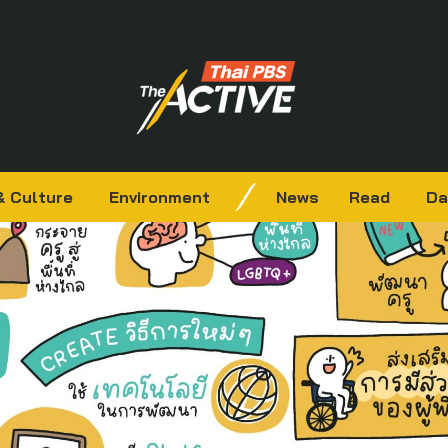
& Culture
Environment
News
Read
Da