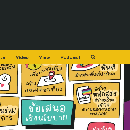
ta
Video
View
Podcast