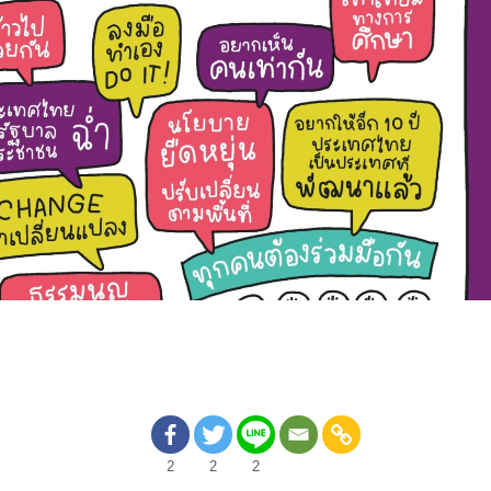
2
2
2