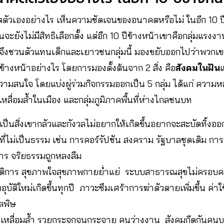
เองอย่างไร เห็นความชัดเจนของอนาคตหรือไม่ ในอีก 10 ปีข
ะยังไม่มีสิทธิเลือกตั้ง แต่อีก 10 ปีข้างหน้าเขาคือกลุ่มแรง
จึงชวนตัวแทนเด็กและเยาวชนกลุ่มนี้ มองขยับออกไปว่าพวก
้างหน้าอย่างไร โดยการมองตั้งต้นจาก 2 สิ่ง คือ
สังคมในฝัน
ความสนใจ โดยแบ่งผู่ร่วมกิจกรรมออกเป็น 5 กลุ่ม ได้แก่ คว
หลื่อมล้ำในเมือง และกลุ่มภูมิภาคพื้นที่ห่างไกลชนบท
เป็นสิ่งเขากลัวและกังวลไม่อยากให้เกิดขึ้นอยากจะสะบัดทิ้งออ
ี่ไม่เป็นธรรม เช่น การคอร์รัปชัน สงคราม รัฐบาลชุดเดิม 
าร จริยธรรมถูกหลงลืม
ัสดิการ สุขภาพใจสุขภาพกายย่ำแย่ ระบบสาธารณสุขไม่ครอบค
คอุบัติใหม่เกิดขึ้นทุกปี ภาวะซึมเศร้าการฆ่าตัวตายเพิ่มขึ้น ค่าใ
ลพิษ
เหลื่อมล้ำ รวยกระจุกจนกระจาย คนว่างงาน สังคมกีดกันคนบาง