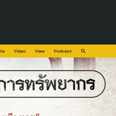
ta
Video
View
Podcast