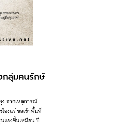
กลุ่มฅนรักษ์
ะพุง จากเหตุการณ์
องแร่ ขอเข้าพื้นที่
ุนแรงขึ้นเหมือน ปี