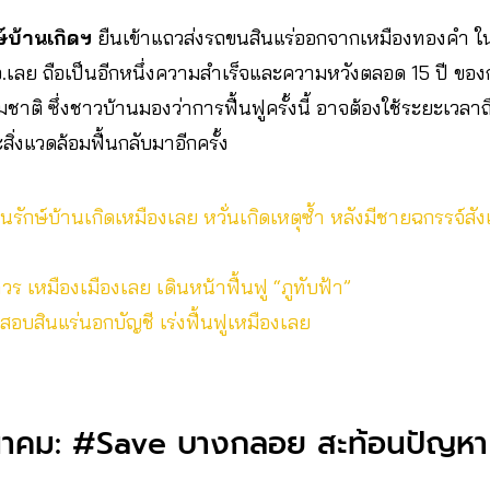
ษ์บ้านเกิดฯ
ยืนเข้าแถวส่งรถขนสินแร่ออกจากเหมืองทองคำ ใ
จ.เลย ถือเป็นอีกหนึ่งความสำเร็จและความหวังตลอด 15 ปี ของกา
าติ ซึ่งชาวบ้านมองว่าการฟื้นฟูครั้งนี้ อาจต้องใช้ระยะเวลาถึง 
่งแวดล้อมฟื้นกลับมาอีกครั้ง
ฅนรักษ์บ้านเกิดเหมืองเลย หวั่นเกิดเหตุซ้ำ หลังมีชายฉกรรจ์ส
วร เหมืองเมืองเลย เดินหน้าฟื้นฟู “ภูทับฟ้า”
สอบสินแร่นอกบัญชี เร่งฟื้นฟูเหมืองเลย
าคม: #Save บางกลอย สะท้อนปัญหา 