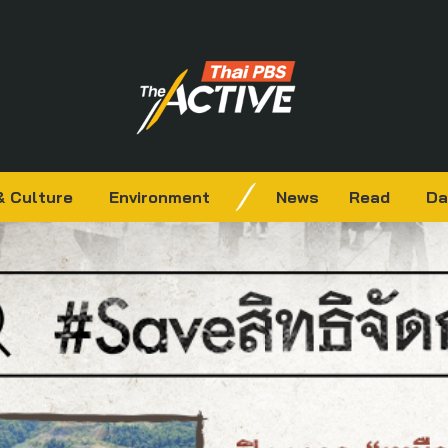
& Culture
Environment
News
Read
Da