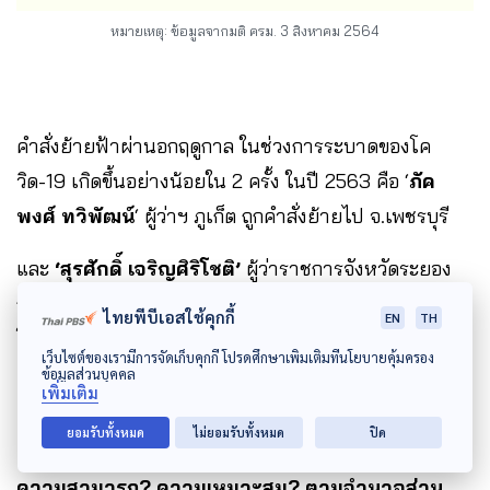
หมายเหตุ: ข้อมูลจากมติ ครม. 3 สิงหาคม 2564
คำสั่งย้ายฟ้าผ่านอกฤดูกาล ในช่วงการระบาดของโค
วิด-19 เกิดขึ้นอย่างน้อยใน 2 ครั้ง ในปี 2563 คือ ‘
ภัค
พงศ์ ทวิพัฒน์
‘ ผู้ว่าฯ ภูเก็ต ถูกคำสั่งย้ายไป จ.เพชรบุรี
และ
‘สุรศักดิ์ เจริญศิริโชติ’
ผู้ว่าราชการจังหวัดระยอง
ถูกคำสั่งย้ายทันที จากกรณีทหารอียิปต์ติดเชื้อโควิด-19
ไทยพีบีเอสใช้คุกกี้
EN
TH
โดยย้ายไปเป็นผู้ว่าฯ นครปฐม แทน
เว็บไซต์ของเรามีการจัดเก็บคุกกี้ โปรดศึกษาเพิ่มเติมที่นโยบายคุ้มครอง
ข้อมูลส่วนบุคคล
นี่เป็นคำสั่งย้ายที่เกิดขึ้นจากส่วนกลาง…
เพิ่มเติม
ยอมรับทั้งหมด
ไม่ยอมรับทั้งหมด
ปิด
ความสามารถ? ความเหมาะสม? ตามอำนาจส่วน