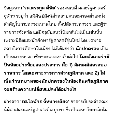
ข้อมูลจาก ‘
รศ.ตระกูล มีชัย
‘ รองคณบดี คณะรัฐศาสตร์
จุฬาฯ ระบุว่า แม้ศิษย์สิงห์ดำหลายคนจะครองตำแหน่ง
สำคัญในกระทรวงมหาดไทย ทั้งปลัดกระทรวงฯ และผู้ว่า
ราชการจังหวัด แต่ปัจจุบันแนวโน้มกลับไม่เป็นเช่นนั้น
เพราะนิสิตและนักศึกษารัฐศาสตร์รุ่นใหม่ โดยเฉพาะ
สถาบันการศึกษาในเมือง ไม่ได้มองว่า
นักปกครอง
เป็น
เป้าหมายทางอาชีพของพวกเขาอีกต่อไป
โดยสังเกตว่ามี
ปัจจัยอย่างน้อยสองประการ คือ 1) ทัศนคติต่อระบบ
ราชการ โดยเฉพาะราชการส่วนภูมิภาค และ 2) ไม่
เห็นว่าบทบาทของนักปกครองในท้องถิ่นหรือภูมิภาค
จะสร้างความเปลี่ยนแปลงได้อย่างไร
ต่างจาก ‘
รศ.โอฬาร ถิ่นบางเตียว’
อาจารย์ประจำคณะ
นิติศาสตร์และรัฐศาสตร์ ม.บูรพา ซึ่งเป็นมหาวิทยาลัยใน