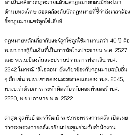
ดำเนินคดีตามกฎหมายแล้วแต่กฎหมายกลับมีช่องโหว่
ด้านบทลงโทษ สอดคล้องกับนักกฎหมายที่ชี้ว่าถึงเวลาต้อง
รื้อกฎหมายแชร์ลูกโซ่เสียที
กฎหมายหลักเกี่ยวกับแชร์ลูกโซ่ถูกใช้มานานกว่า 40 ปี คือ
พ.ร.ก.การกู้ยืมเงินที่เป็นการฉ้อโกงประชาชน พ.ศ. 2527
และ พ.ร.บ.ป้องกันและปราบปรามการฟอกเงิน พ.ศ.
2542 ในกรณี ‘ดิไอคอน’ ยังเกี่ยวข้องกับกฎหมายฉบับอื่น
ๆ อีก เช่น พ.ร.บ.ขายตรงและตลาดแบบตรง พ.ศ. 2545,
พ.ร.บ.ว่าด้วยการกระทำผิดเกี่ยวกับคอมพิวเตอร์ พ.ศ.
2550, พ.ร.บ.อาหาร พ.ศ. 2522
ล่าสุด จุลพันธ์ อมรวิวัฒน์ รมช.กระทรวงการคลัง เปิดเผย
ว่ากระทรวงการคลังเตรียมประชุมร่วมกับสำนักงาน