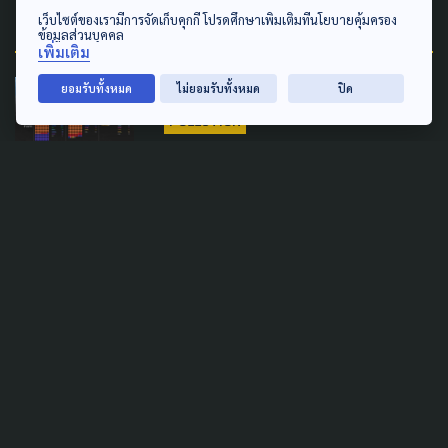
Related Data
เว็บไซต์ของเรามีการจัดเก็บคุกกี้ โปรดศึกษาเพิ่มเติมที่นโยบายคุ้มครอง
ข้อมูลส่วนบุคคล
เพิ่มเติม
ยอมรับทั้งหมด
ไม่ยอมรับทั้งหมด
ปิด
LAW & RIGHTS
POLICY WATCH
POLLUTION
เปิดผลมาตราเสียงแตก จาก
โหวต "ร่าง พ.ร.บ.อากาศสะอาด"
พรรคไหนโหวตอะไรบ้าง?
10 ตุลาคม 2025
LAW & RIGHTS
POLICY WATCH
POLLUTION
เปิดผลโหวต "ร่าง พ.ร.บ.อากาศ
สะอาดฯ" รายมาตรา (ตั้งแต่ คำ
ปรารภ ถึง ม.37/5)