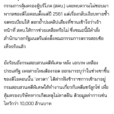
กรรมการคุ้มครองผู้บริโภค (สคบ.) เคยพบความไม่ชอบมา
พากลของดิไอคอนตั้งแต่ปี 2561 แต่เรื่องกลับเงียบหายซ้ำ
จดทะเบียนให้ ตอกย้ำปมคลิปเสียงที่ชวนเข้าใจว่าเจ้า
หน้าที่ สคบ.ให้การช่วยเหลือหรือไม่ ซึ่งขณะนี้มีคำสั่ง
สำนักนายกรัฐมนตรีแต่งตั้งคณะกรรมการตรวจสอบข้อ
เท็จจริงแล้ว
ยังร้อนถึงกรมสอบสวนคดีพิเศษ หลัง เอกภพ เหลือง
ประเสริฐ เพจสายไหมต้องรอด ออกมาระบุว่าในช่วงขาขึ้น
ของดิไอคอนนั้น ‘เทวดา’ ได้ฝากฝังข้าราชการเข้ามาอยู่
กรมสอบสวนคดีพิเศษให้ทำงานเกี่ยวกับคดีแชร์ลูกโซ่ เพื่อ
คุ้มครองบริษัทหากเกิดเหตุไม่คาดฝัน ด้วยมูลค่าการเซ่น
ไหว้กว่า 10,000 ล้านบาท