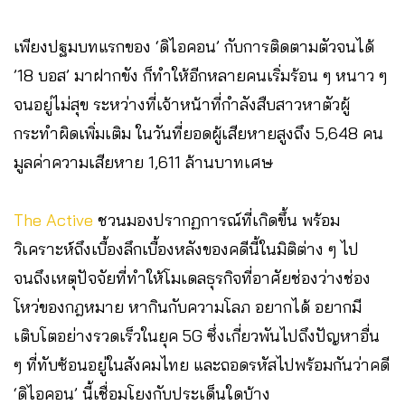
เพียงปฐมบทแรกของ ‘ดิไอคอน’ กับการติดตามตัวจนได้
’18 บอส’ มาฝากขัง ก็ทำให้อีกหลายคนเริ่มร้อน ๆ หนาว ๆ
จนอยู่ไม่สุข ระหว่างที่เจ้าหน้าที่กำลังสืบสาวหาตัวผู้
กระทำผิดเพิ่มเติม ในวันที่ยอดผู้เสียหายสูงถึง 5,648 คน
มูลค่าความเสียหาย 1,611 ล้านบาทเศษ
The Active
ชวนมองปรากฏการณ์ที่เกิดขึ้น พร้อม
วิเคราะห์ถึงเบื้องลึกเบื้องหลังของคดีนี้ในมิติต่าง ๆ ไป
จนถึงเหตุปัจจัยที่ทำให้โมเดลธุรกิจที่อาศัยช่องว่างช่อง
โหว่ของกฎหมาย หากินกับความโลภ อยากได้ อยากมี
เติบโตอย่างรวดเร็วในยุค 5G ซึ่งเกี่ยวพันไปถึงปัญหาอื่น
ๆ ที่ทับซ้อนอยู่ในสังคมไทย และถอดรหัสไปพร้อมกันว่าคดี
‘ดิไอคอน’ นี้เชื่อมโยงกับประเด็นใดบ้าง