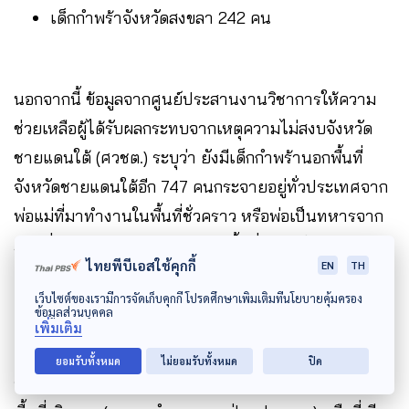
เด็กกำพร้าจังหวัดสงขลา 242 คน
นอกจากนี้ ข้อมูลจากศูนย์ประสานงานวิชาการให้ความ
ช่วยเหลือผู้ได้รับผลกระทบจากเหตุความไม่สงบจังหวัด
ชายแดนใต้ (ศวชต.) ระบุว่า ยังมีเด็กกำพร้านอกพื้นที่
จังหวัดชายแดนใต้อีก 747 คนกระจายอยู่ทั่วประเทศจาก
พ่อแม่ที่มาทำงานในพื้นที่ชั่วคราว หรือพ่อเป็นทหารจาก
ภาคอื่นมาเสียชีวิตจากภารกิจในพื้นที่ เป็นเด็กพุทธ 627
ไทยพีบีเอสใช้คุกกี้
EN
TH
คน และอิสลาม 120 คน
เว็บไซต์ของเรามีการจัดเก็บคุกกี้ โปรดศึกษาเพิ่มเติมที่นโยบายคุ้มครอง
ข้อมูลส่วนบุคคล
เพิ่มเติม
เด็กกำพร้าจากสถานการณ์ความรุนแรงจะได้รับการดูแล
ยอมรับทั้งหมด
ไม่ยอมรับทั้งหมด
ปิด
จากรัฐ เมื่อได้รับการรับรองจากคณะกรรมการ 3 ฝ่ายใน