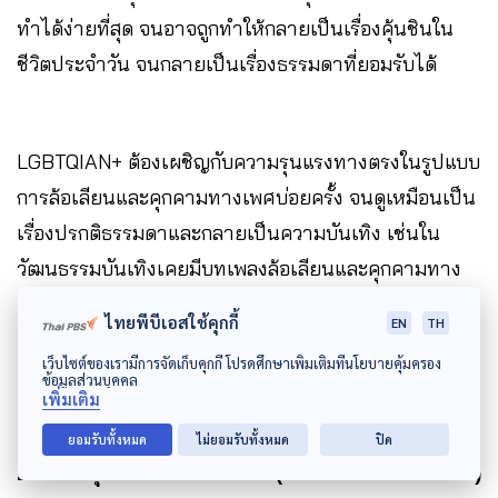
ทำได้ง่ายที่สุด จนอาจถูกทำให้กลายเป็นเรื่องคุ้นชินใน
ชีวิตประจำวัน จนกลายเป็นเรื่องธรรมดาที่ยอมรับได้
LGBTQIAN+ ต้องเผชิญกับความรุนแรงทางตรงในรูปแบบ
การล้อเลียนและคุกคามทางเพศบ่อยครั้ง จนดูเหมือนเป็น
เรื่องปรกติธรรมดาและกลายเป็นความบันเทิง เช่นใน
วัฒนธรรมบันเทิงเคยมีบทเพลงล้อเลียนและคุกคามทาง
เพศเช่น
“เกลียดตุ๊ด”
ใน พ.ศ. 2537 บทเพลง
“ยาย
ไทยพีบีเอสใช้คุกกี้
EN
TH
ตุ๊ดตู่”
และ
“ประเทือง”
ใน พ.ศ. 2541 และเพลง
“ประ
เว็บไซต์ของเรามีการจัดเก็บคุกกี้ โปรดศึกษาเพิ่มเติมที่นโยบายคุ้มครอง
เทศเทย”
พ.ศ. 2543
ข้อมูลส่วนบุคคล
เพิ่มเติม
ยอมรับทั้งหมด
ไม่ยอมรับทั้งหมด
ปิด
2. ความรุนแรงเชิงโครงสร้าง (structural violence)