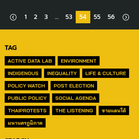
1
2
3
…
53
54
55
56
TAG
ACTIVE DATA LAB
ENVIRONMENT
INDIGENOUS
INEQUALITY
LIFE & CULTURE
POLICY WATCH
POST ELECTION
PUBLIC POLICY
SOCIAL AGENDA
THAIPROTESTS
THE LISTENING
ชายแดนใต้
มหานครภูมิภาค