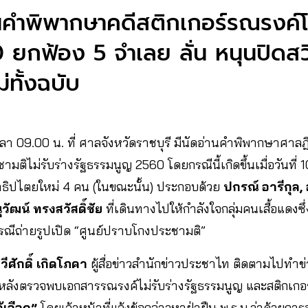
นคำพิพากษาคดีสติกเกอร์รณรงค์โ
0 ยกฟ้อง 5 จำเลย ลั่น หนุนปิดสว
่ทั้งฉบับ
 เวลา 09.00 น. ที่ ศาลจังหวัดราชบุรี มีนัดอ่านคำพิพากษาศาล
ติไม่รับร่างรัฐธรรมนูญ 2560 โดยกรณีนี้เกิดขึ้นเมื่อวันที่ 
ิปไตยใหม่ 4 คน (ในขณะนั้น) ประกอบด้วย
ปกรณ์ อารีกุล, 
วัฒน์ ทรงสวัสดิ์ชัย
ที่เดินทางไปให้กำลังใจกลุ่มคนเสื้อแดงซ
ณีถ่ายรูปเปิด “ศูนย์ปราบโกงประชามติ”
วีศักดิ์ เกิดโภคา
ผู้สื่อข่าวสำนักข่าวประชาไท ติดตามไปทำข่า
ม หลังตรวจพบเอกสารรณรงค์ไม่รับร่างรัฐธรรมนูญ และสติกเกอ
้เลือก”
โดยเจ้าหน้าที่แจ้งข้อกล่าวหาฝ่าฝืน พ.ร.บ.ว่าด้วยกา