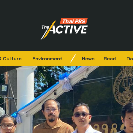
& Culture
Environment
News
Read
Da