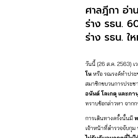
ศาลฎีกา อ่า
ร่าง รธน. 6
ร่าง รธน. ใหม
วันนี้ (26 ส.ค. 2563)
โน
หรือ รณรงค์ทำประชาม
สมาชิกขบวนการประชาธ
อนันต์ โลเกตุ และภานุ
ทราบข้อกล่าวหา จากกร
การเดินทางครั้งนั้นมี
ท
เจ้าหน้าที่ตำรวจจับกุ
ไม่รับกับอนาคตที่ไม่ได