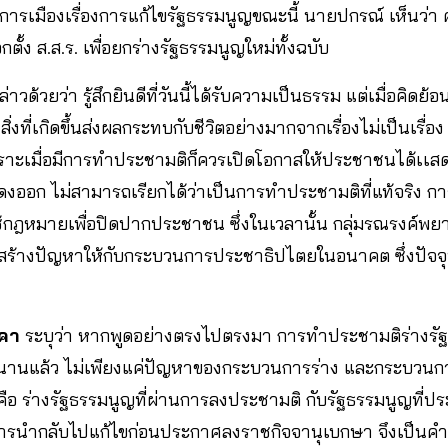
ารเมืองเรื่องการแก้ไขรัฐธรรมนูญขณะนี้ นายปกรณ์ เห็นว่า ค
ตั้ง ส.ส.ร. เพื่อยกร่างรัฐธรรมนูญใหม่ทั้งฉบับ
่าวด้วยว่า รู้สึกยินดีที่วันนี้ได้รับความเป็นธรรม แต่เมื่อคิ
่าสิ่งที่เกิดขึ้นส่งผลกระทบกับชีวิตอย่างมากจากเรื่องไม่เป็นเรื่อง
 เพราะเมื่อมีการทำประชามติก็ควรเปิดโอกาสให้ประชาชนได้เเสด
งออก ไม่สามารถเรียกได้ว่าเป็นการทำประชามติที่แท้จริง กา
รใช้กฎหมายเพื่อปิดปากประชาชน ซึ่งในเวลานั้น กลุ่มรณรงค์พย
ะสร้างปัญหาให้กับกระบวนการประชาธิปไตยในอนาคต ซึ่งปัจจุบ
ภคา
ระบุว่า หากพูดอย่างตรงไปตรงมา การทำประชามติร่างรัฐธ
แล้ว ไม่เพียงแค่ปัญหาของกระบวนการร่าง และกระบวนกา
ด คือ ร่างรัฐธรรมนูญที่ผ่านการลงประชามติ กับรัฐธรรมนูญที่ป
การนำกลับไปแก้ไขก่อนประกาศลงราชกิจจานุเบกษา จึงเป็นค