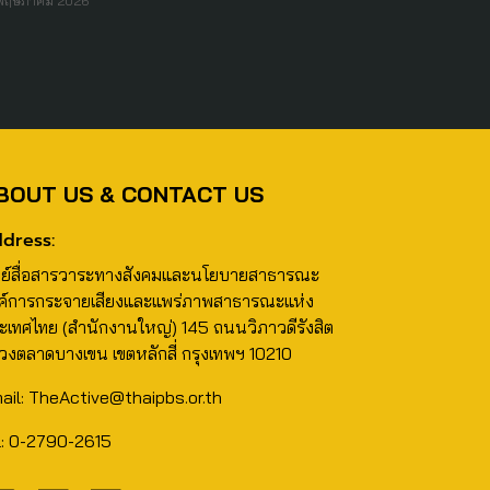
 พฤษภาคม 2026
BOUT US & CONTACT US
dress:
นย์สื่อสารวาระทางสังคมและนโยบายสาธารณะ
ค์การกระจายเสียงและแพร่ภาพสาธารณะแห่ง
ะเทศไทย (สำนักงานใหญ่) 145 ถนนวิภาวดีรังสิต
วงตลาดบางเขน เขตหลักสี่ กรุงเทพฯ 10210
ail: TheActive@thaipbs.or.th
l: 0-2790-2615