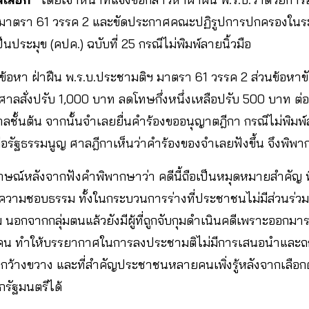
 มาตรา 61 วรรค 2 และขัดประกาศคณะปฏิรูปการปกครองใน
นประมุข (คปค.) ฉบับที่ 25 กรณีไม่พิมพ์ลายนิ้วมือ
งข้อหา ฝ่าฝืน พ.ร.บ.ประชามติฯ มาตรา 61 วรรค 2 ส่วนข้อหาขัด
ศาลสั่งปรับ 1,000 บาท ลดโทษกึ่งหนึ่งเหลือปรับ 500 บาท ต่
้นต้น จากนั้นจำเลยยื่นคำร้องขออนุญาตฎีกา กรณีไม่พิมพ์ลา
่อรัฐธรรมนูญ ศาลฎีกาเห็นว่าคำร้องของจำเลยฟังขึ้น จึงพิพ
าษณ์หลังจากฟังคำพิพากษาว่า คดีนี้ถือเป็นหมุดหมายสำคัญ ที
ีความชอบธรรม ทั้งในกระบวนการร่างที่ประชาชนไม่มีส่วนร่
 นอกจากกลุ่มตนแล้วยังมีผู้ที่ถูกจับกุมดำเนินคดีเพราะออกมาร
12 คน ทำให้บรรยากาศในการลงประชามติไม่มีการเสนอนำและถก
กว้างขวาง และที่สำคัญประชาชนหลายคนเพิ่งรู้หลังจากเลือกตั
รัฐมนตรีได้