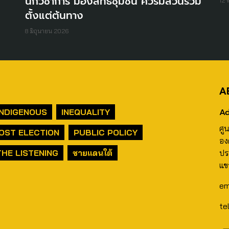
นักวิชาการ มองสิทธิชุมชน ควรมีส่วนร่วม
12
ตั้งแต่ต้นทาง
8 มิถุนายน 2026
A
Ad
INDIGENOUS
INEQUALITY
ศู
OST ELECTION
PUBLIC POLICY
อง
THE LISTENING
ชายแดนใต้
ปร
แข
em
te