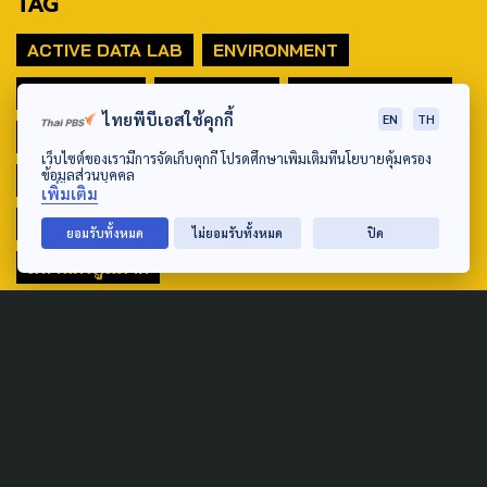
TAG
ACTIVE DATA LAB
ENVIRONMENT
INDIGENOUS
INEQUALITY
LIFE & CULTURE
ไทยพีบีเอสใช้คุกกี้
EN
TH
POLICY WATCH
POST ELECTION
เว็บไซต์ของเรามีการจัดเก็บคุกกี้ โปรดศึกษาเพิ่มเติมที่นโยบายคุ้มครอง
ข้อมูลส่วนบุคคล
PUBLIC POLICY
SOCIAL AGENDA
เพิ่มเติม
THAIPROTESTS
THE LISTENING
ชายแดนใต้
ยอมรับทั้งหมด
ไม่ยอมรับทั้งหมด
ปิด
มหานครภูมิภาค
SEARCH
ABOUT US & CONTACT US
Address: