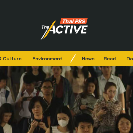
& Culture
Environment
News
Read
Da