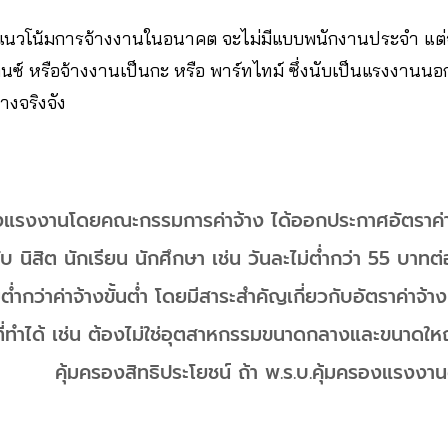
่า​ แนวโน้มการจ้างงานในอนาคต จะไม่มีแบบพนักงานประจำ แต
ลนซ์ หรือจ้างงานเป็น​กะ​ หรือ​ พาร์ทไทม์​ ซึ่งนับเป็นแรงงานนอก
งจริงจัง
แรงงานโดยคณะกรรมการค่าจ้าง ได้ออกประกาศอัตราค่าจ
 นิสิต​ นักเรียน​ นักศึกษา​ เช่น วันละไม่ต่ำกว่า 55 บาทต่อช
ต่ำกว่าค่าจ้างขั้นต่ำ​ โดยมีสาระสำคัญเกี่ยวกับอัตราค่าจ้า
่ทำได้​ เช่น​ ต้องไม่ใช่อุตสาหกรรมขนาดกลางและขนาดใหญ่
คุ้มครองสิทธิประโยชน์​ ถ้า​ พ.ร.บ.คุ้มครองแรงงานด