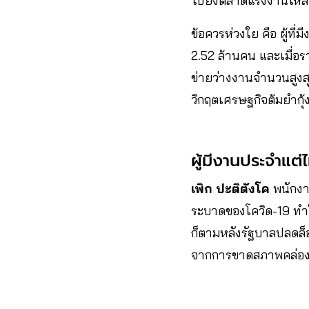
ไปยังตลาดแรงงานให้สา
ข้อควรห่วงใย คือ​ ผู้ที
2.52 ล้านคน และเมื่อร
ข่ายว่างงานจำนวนสูงสุด
วิกฤตเศรษฐกิจ​ต้มยำกุ้
ผู้มีงานประจำแต่
เพิก​ ปะติตังโค
พนักงาน
ระบาดของโควิด-19 ทำ
ก็ตามหลังรัฐบาลปลดล็อก
จากการขาดสภาพคล่อ