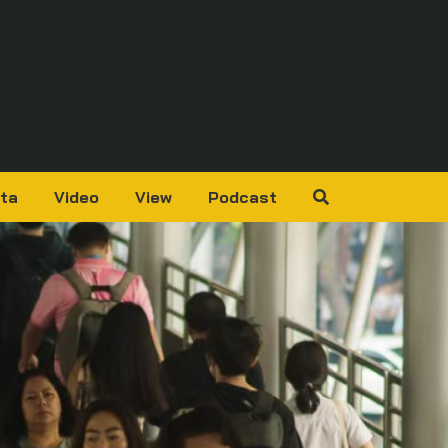
ta
Video
View
Podcast