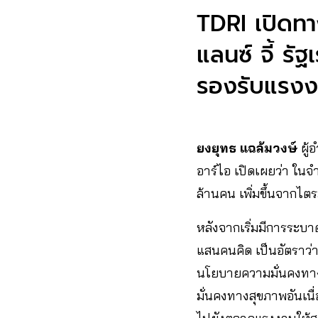
TDRI เปิดทา
แลนซ์ จี้ 
รองรับแรง
ยงยุทธ​ แฉล้มวงษ์
​ ผ
อาร์ไอ​ เปิดเผยว่า ใ
ล้านคน เพิ่มขึ้นจากไต
หลังจากเริ่มมีการระบาด
แสนคนคิด​ เป็นอัตราว่
นโยบายความมั่นคงทางสุ
มั่นคงทางสุขภาพอันเ