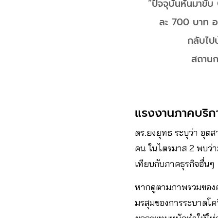
“ปัจจุบันหันมาขับ G
ละ 700 บาท​ อ
กลับไปบ้
สถานกา
แรงงานภาคบริการ
ดร.ยงยุทธ​ ระบุว่า อุ
คน​ ในไตรมาส​ 2 พบว่า
เทียบกับภาคธุรกิจ​อื่นๆ
หากดูตามภาพรวมของตล
มรสุมของการระบาดโควิ