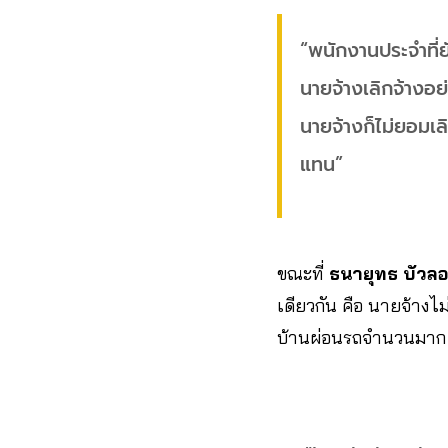
“พนักงานประจำที่ย
นายจ้างเลิกจ้างอย่
นายจ้างก็ไม่ยอมเล
แทน”
ขณะที่​
ธนายุทธ​ บัวลอย
เดียวกัน คือ นายจ้างไม
บ้านผ่อนรถจำนวนมาก​