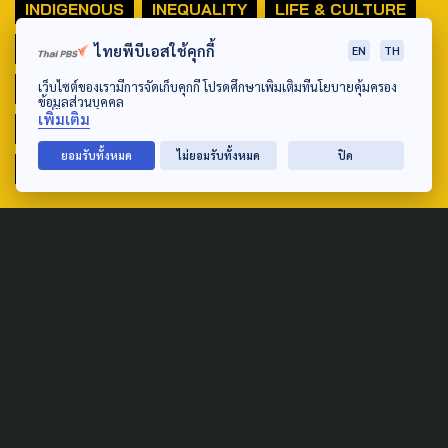
INDIGENOUS
INEQUALITY
LIFE & CULTURE
POLICY WATCH
POST ELECTION
ไทยพีบีเอสใช้คุกกี้
EN
TH
เว็บไซต์ของเรามีการจัดเก็บคุกกี้ โปรดศึกษาเพิ่มเติมที่นโยบายคุ้มครอง
PUBLIC POLICY
SOCIAL AGENDA
ข้อมูลส่วนบุคคล
เพิ่มเติม
THAIPROTESTS
THE LISTENING
ชายแดนใต้
ยอมรับทั้งหมด
ไม่ยอมรับทั้งหมด
ปิด
มหานครภูมิภาค
SEARCH
ABOUT US & CONTACT US
Address:
ศูนย์สื่อสารวาระทางสังคมและนโยบายสาธารณะ องค์การกระจาย
เสียงและแพร่ภาพสาธารณะแห่งประเทศไทย (สำนักงานใหญ่) 145
ถนนวิภาวดีรังสิต แขวงตลาดบางเขน เขตหลักสี่ กรุงเทพฯ 10210