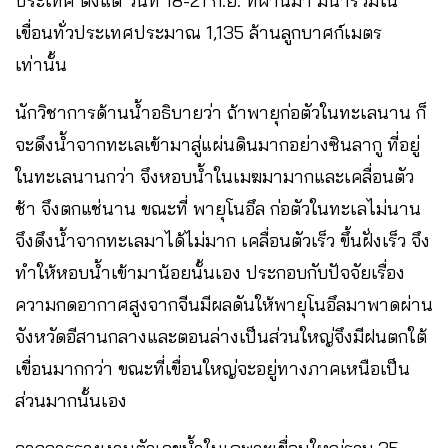
ประเทศ ตั้งแต่ วันที่ 18-21 ก.ย. ที่ผ่านมา มีน้ำรวมใน
เขื่อนทั่วประเทศประมาณ 1,135 ล้านลูกบาศก์เมตร
เท่านั้น
นักวิชาการด้านน้ำอธิบายว่า ถ้าพายุก่อตัวในทะเลนาน ก็
จะดึงน้ำจากทะเลเข้ามาสู่แผ่นดินมากอย่างซินลากู ที่อยู่
ในทะเลนานกว่า จึงหอบน้ำในเมฆมามากและเคลื่อนตัว
ช้า จึงตกแช่นาน ขณะที่ พายุโนอึล ก่อตัวในทะเลไม่นาน
จึงดึงน้ำจากทะเลมาได้ไม่มาก เคลื่อนตัวเร็ว ขึ้นฝั่งเร็ว จึง
ทำให้หอบน้ำเข้ามาน้อยนั้นเอง ประกอบกับปัจจัยเรื่อง
ความกดอากาศสูงจากจีนมีผลดันให้พายุโนอึลมาพาดผ่าน
จังหวัดอีสานกลางและตอนล่างเป็นส่วนใหญ่จึงมีฝนตกใต้
เขื่อนมากกว่า ขณะที่เขื่อนใหญ่จะอยู่ทางภาคเหนือเป็น
ส่วนมากนั้นเอง