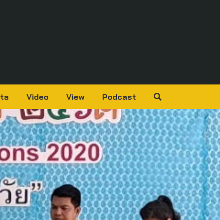
ta
Video
View
Podcast