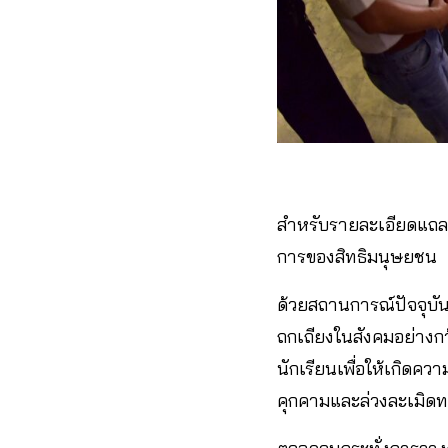
สำหรับรายละเอียดแถล
การของสิทธิมนุษยชน
ด้วยสถานการณ์ปัจจุบ
ถกเถียงในสังคมอย่างกว
นักเรียนเพื่อให้เกิดคว
คุกคามและล่วงละเมิดท