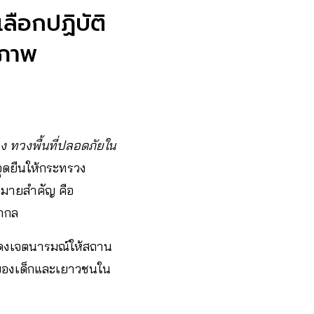
ลือกปฏิบัติ
ีภาพ
ง ทวงพื้นที่ปลอดภัยใน
ุดยืนให้กระทรวง
หมายสำคัญ คือ
สากล
สดงเจตนารมณ์ให้สถาน
พของเด็กและเยาวชนใน