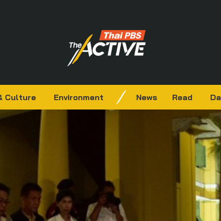
& Culture
Environment
News
Read
Da