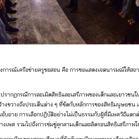
งการณ์เครือข่ายครูขอสอน คือ การขอแสดงเจตนารมณ์ให้สถา
ันปรากฏกรณีการละเมิดสิทธิและเสรีภาพของเด็กและเยาวชนใน
้างขวางถึงประเด็นต่าง ๆ ที่ขัดกับหลักการของสิทธิมนุษยชน
ามอับอาย การเลือกปฏิบัติอย่างไม่เป็นธรรมกับผู้ที่มีเพศวิถีแ
างเพศ รวมไปถึงการข่มขู่คุกคามเด็กและลิดรอนสิทธิเสรีภา