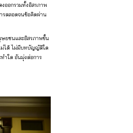
ดงออกรวมทั้งอิสรภาพ
สารตลอดจนข้อคิดผ่าน
นุษยชนและอิสรภาพขั้น
่ได้ ไม่มีบทบัญญัติใด
ทำใด อันมุ่งต่อการ