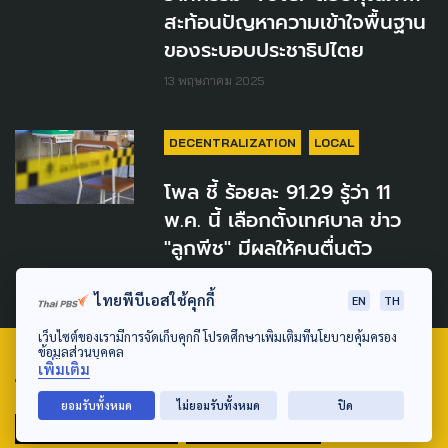
สะท้อนปัญหาความเข้าใจพื้นฐาน
ของระบอบประชาธิปไตย
13 พฤษภาคม 2025
DECENTRALIZATION
LOCAL
โพล ชี้ ร้อยละ 91.29 รู้ว่า 11
พ.ค. นี้ เลือกตั้งเทศบาล ข่าว
"ลูกพีช" มีผลให้คนตื่นตัว
27 เมษายน 2025
ไทยพีบีเอสใช้คุกกี้
EN
TH
เว็บไซต์ของเรามีการจัดเก็บคุกกี้ โปรดศึกษาเพิ่มเติมที่นโยบายคุ้มครอง
ข้อมูลส่วนบุคคล
เพิ่มเติม
TAG
ยอมรับทั้งหมด
ไม่ยอมรับทั้งหมด
ปิด
ACTIVE DATA LAB
ENVIRONMENT