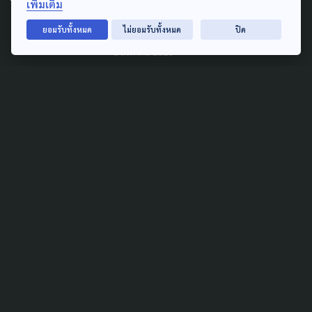
เพิ่มเติม
หลาน หลังผ่านเหตุการณ์รุนแรง
เฝ้าระวังเสี่ยง PTSD ระยะยาว
ยอมรับทั้งหมด
ไม่ยอมรับทั้งหมด
ปิด
8 สิงหาคม 2026
TAG
ACTIVE DATA LAB
ENVIRONMENT
INDIGENOUS
INEQUALITY
LIFE & CULTURE
POLICY WATCH
POST ELECTION
PUBLIC POLICY
SOCIAL AGENDA
THAIPROTESTS
THE LISTENING
ชายแดนใต้
มหานครภูมิภาค