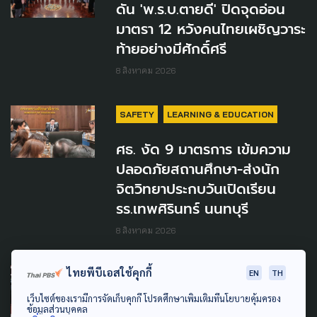
ดัน 'พ.ร.บ.ตายดี' ปิดจุดอ่อน
มาตรา 12 หวังคนไทยเผชิญวาระ
ท้ายอย่างมีศักดิ์ศรี
8 สิงหาคม 2026
SAFETY
LEARNING & EDUCATION
ศธ. งัด 9 มาตรการ เข้มความ
ปลอดภัยสถานศึกษา-ส่งนัก
จิตวิทยาประกบวันเปิดเรียน
รร.เทพศิรินทร์ นนทบุรี
8 สิงหาคม 2026
ไทยพีบีเอสใช้คุกกี้
EN
TH
PUBLIC HEALTH
SAFETY
เว็บไซต์ของเรามีการจัดเก็บคุกกี้ โปรดศึกษาเพิ่มเติมที่นโยบายคุ้มครอง
ฝากครอบครัว สังเกตอาการลูก
ข้อมูลส่วนบุคคล