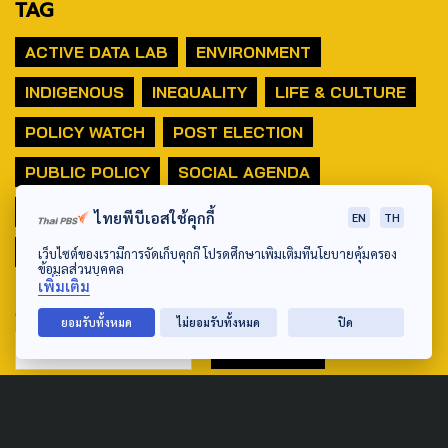
TAG
ACTIVE DATA LAB
ENVIRONMENT
INDIGENOUS
INEQUALITY
LIFE & CULTURE
POLICY WATCH
POST ELECTION
PUBLIC POLICY
SOCIAL AGENDA
THAIPROTESTS
THE LISTENING
ชายแดนใต้
ไทยพีบีเอสใช้คุกกี้
EN
TH
มหานครภูมิภาค
เว็บไซต์ของเรามีการจัดเก็บคุกกี้ โปรดศึกษาเพิ่มเติมที่นโยบายคุ้มครอง
ข้อมูลส่วนบุคคล
เพิ่มเติม
SEARCH
ยอมรับทั้งหมด
ไม่ยอมรับทั้งหมด
ปิด
ABOUT US & CONTACT US