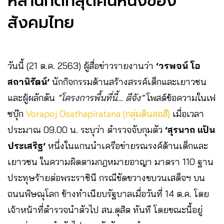
หลานที่ดีที่สุดคนหนึ่งของ
สังคมไทย
วันนี้ (21 ต.ค. 2563) ผู้สื่อข่าวรายงานว่า
‘วรพจน์ โอ
สถานิรัตน์’
นักกิจกรรมด้านสร้างสรรค์เด็กและเยาวชน
และผู้ผลักดัน
“โครงการพื้นที่นี้… ดีจัง”
โพสต์ข้อความในเฟ
ซบุ๊ก
Vorapoj Osathapiratana (กลุ่มดินสอสี)
เมื่อเวลา
ประมาณ 09.00 น. ระบุว่า ตำรวจจับกุมตัว
‘สุรนาถ แป้น
ประเสริฐ’
หนึ่งในแกนนำเครือข่ายรณรงค์ด้านเด็กและ
เยาวชน ในความผิดตามกฎหมายอาญา มาตรา 110 ฐาน
ประทุษร้ายต่อพระราชินี กรณีขัดขวางขบวนเสด็จฯ บน
ถนนพิษณุโลก ข้างทำเนียบรัฐบาลเมื่อวันที่ 14 ต.ค. โดย
เจ้าหน้าที่ตำรวจนำตัวไป สน.ดุสิต ทันที โดยขณะนี้อยู่