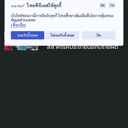
ดัน 'พ.ร.บ.คุ้มครอง Sex
ไทยพีบีเอสใช้คุกกี้
EN
TH
Worker'
เว็บไซต์ของเรามีการจัดเก็บคุกกี้ โปรดศึกษาเพิ่มเติมที่นโยบายคุ้มครอง
28 พฤษภาคม 2026
ข้อมูลส่วนบุคคล
เพิ่มเติม
LAW & RIGHTS
ยอมรับทั้งหมด
ไม่ยอมรับทั้งหมด
ปิด
สส.พรรคประชาชนอภิปรายผิด
หวัง หลังครม.ไม่รับรองร่าง
พ.ร.บ.คุ้มครองแรงงาน
16 พฤษภาคม 2026
ECONOMY
POLITICS
ติงรัฐบาล กู้ 4 แสนล้าน แค่ฟื้น
เศรษฐกิจชั่วคราว หวั่นปัญหาวน
ซ้ำ หากไม่รื้อโครงสร้างพลังงาน