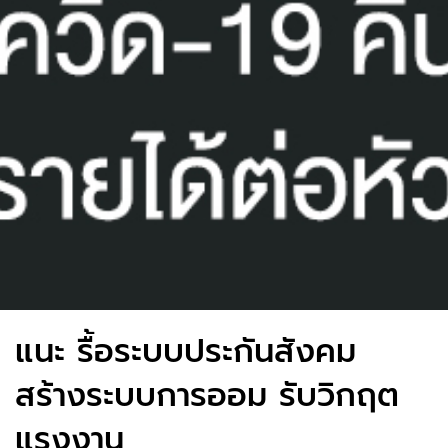
แนะ รื้อระบบประกันสังคม
สร้างระบบการออม รับวิกฤต
แรงงาน​