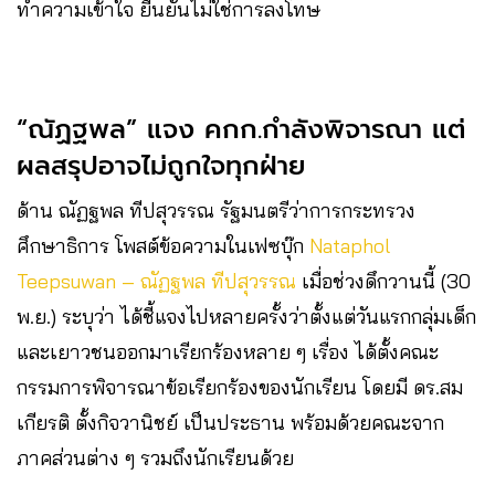
ทำความเข้าใจ ยืนยันไม่ใช่การลงโทษ
“ณัฏฐพล” แจง คกก.กำลังพิจารณา แต่
ผลสรุปอาจไม่ถูกใจทุกฝ่าย
ด้าน ณัฏฐพล ทีปสุวรรณ รัฐมนตรีว่าการกระทรวง
ศึกษาธิการ โพสต์ข้อความในเฟซบุ๊ก
Nataphol
Teepsuwan – ณัฏฐพล ทีปสุวรรณ
เมื่อช่วงดึกวานนี้ (30
พ.ย.) ระบุว่า ได้ชี้แจงไปหลายครั้งว่าตั้งแต่วันแรกกลุ่มเด็ก
และเยาวชนออกมาเรียกร้องหลาย ๆ เรื่อง ได้ตั้งคณะ
กรรมการพิจารณาข้อเรียกร้องของนักเรียน โดยมี ดร.สม
เกียรติ ตั้งกิจวานิชย์ เป็นประธาน พร้อมด้วยคณะจาก
ภาคส่วนต่าง ๆ รวมถึงนักเรียนด้วย