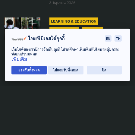
3 มิถุนายน 2026
LEARNING & EDUCATION
LAW & RIGHTS
POLITICS
ไทยพีบีเอสใช้คุกกี้
EN
TH
วัดกึ๋น! 'ว่าที่ รมว.ศธ.' ประชัน
เว็บไซต์ของเรามีการจัดเก็บคุกกี้ โปรดศึกษาเพิ่มเติมที่นโยบายคุ้มครอง
วิสัยทัศน์แก้ปมการศึกษา-สิทธิ
ข้อมูลส่วนบุคคล
เพิ่มเติม
มนุษยชนในโรงเรียน
ยอมรับทั้งหมด
ไม่ยอมรับทั้งหมด
ปิด
1 กุมภาพันธ์ 2026
LEARNING & EDUCATION
ศธ. ชี้แจงเพิ่มเติม หลังมีความ
เห็น “งดจัดกิจกรรม” ในสถาน
ศึกษา 1 ปี หวั่นกระทบการเรียนรู้
ของเด็กและเยาวชน