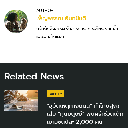
AUTHOR
เพ็ญพรรณ อินทปันตี
อดีตนักกิจกรรม รักการอ่าน งานเขียน ว่ายน้ำ
และเล่นกับแมว
Related News
SAFETY
"อุบัติเหตุทางถนน" ทำไทยสูญ
เสีย "ทุนมนุษย์" พบคร่าชีวิตเด็ก
เยาวชนปีละ 2,000 คน