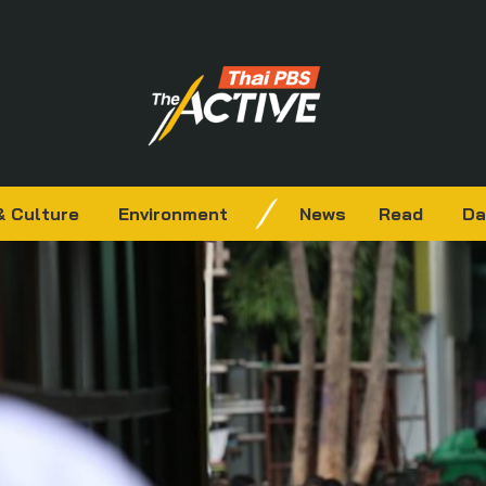
& Culture
Environment
News
Read
Da