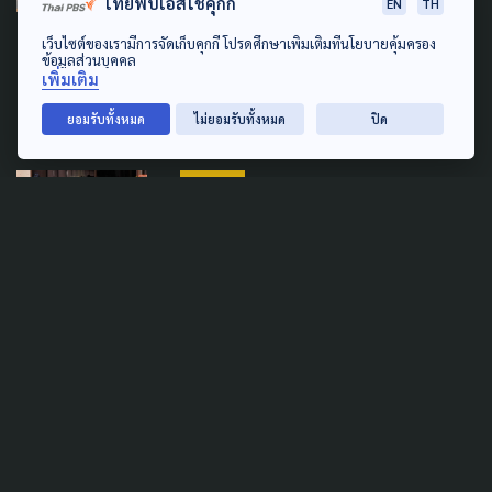
ไทยพีบีเอสใช้คุกกี้
EN
TH
ในโรงเรียน พ่อ-แม่ พูดอย่างไร
เว็บไซต์ของเรามีการจัดเก็บคุกกี้ โปรดศึกษาเพิ่มเติมที่นโยบายคุ้มครอง
? ให้ตรงไปตรงมา-ลูกรู้สึก
ข้อมูลส่วนบุคคล
ปลอดภัย
เพิ่มเติม
7 สิงหาคม 2026
ยอมรับทั้งหมด
ไม่ยอมรับทั้งหมด
ปิด
SAFETY
เยียวยาเหยื่อ ก่อเหตุยิงใน
โรงเรียน ศธ.สั่งยกระดับความ
ปลอดภัยทั่วประเทศ
7 สิงหาคม 2026
TAG
ACTIVE DATA LAB
ENVIRONMENT