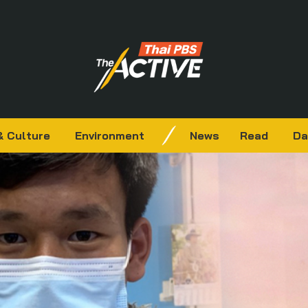
& Culture
Environment
News
Read
Da