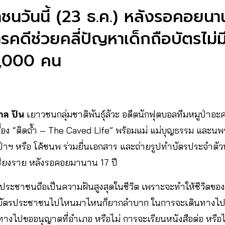
ชนวันนี้ (23 ธ.ค.) หลังรอคอยนาน
คดีช่วยคลี่ปัญหาเด็กถือบัตรไม่
0,000 คน
าล ปัน
เยาวชนกลุ่มชาติพันธุ์ลัวะ อดีตนักฟุตบอลทีมหมูป่าอ
อง “ติดถ้ำ – The Caved Life” พร้อมแม่ แม่บุญธรรม และนพรั
ูป่าฯ หรือ โค้ชนพ ร่วมยื่นเอกสาร และถ่ายรูปทำบัตรประจำตั
ชียงราย หลังรอคอยมานาน 17 ปี
รประชาชนถือเป็นความฝันสูงสุดในชีวิต เพราะจะทำให้ชีวิตของต
ไม่มีบัตรประชาชนไปไหนมาไหนก็ยากลำบาก ในการจะเดินทางไ
ดินทางไปขออนุญาตที่อำเภอ หรือไม่ การจะเรียนหนังสือต่อ หรือ