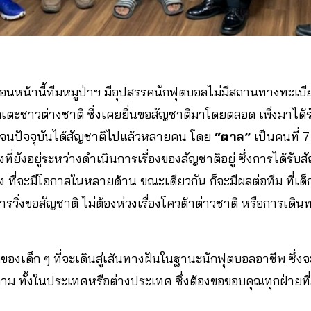
ก่อนหน้านี้ทีมหมูป่าฯ มีอุปสรรคนักฟุตบอลไม่มีสถานทางทะเบี
กเตะชาวต่างชาติ ซึ่งเคยยื่นขอสัญชาติมาโดยตลอด เพิ่งมาได้ร
ง จนปัจจุบันได้สัญชาติไปแล้วหลายคน โดย
“ตาล”
เป็นคนที่ 7
นึ่งที่ยังอยู่ระหว่างดำเนินการเรื่องของสัญชาติอยู่ ซึ่งการได้รั
ง ที่จะมีโอกาสในหลายด้าน ขณะเดียวกัน ก็จะมีผลต่อทีม ที่เด
การวิ่งขอสัญชาติ ไม่ต้องห่วงเรื่องโควต้าต่าวชาติ หรือการเดิน
กของเด็ก ๆ ที่จะเดินสู่เส้นทางฝันในฐานะนักฟุตบอลอาชีพ ซึ่
ม ทั้งในประเทศหรือต่างประเทศ ซึ่งต้องขอขอบคุณทุกฝ่ายที่สน