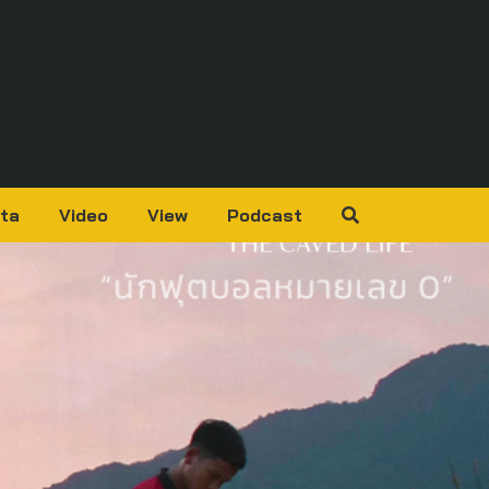
ta
Video
View
Podcast