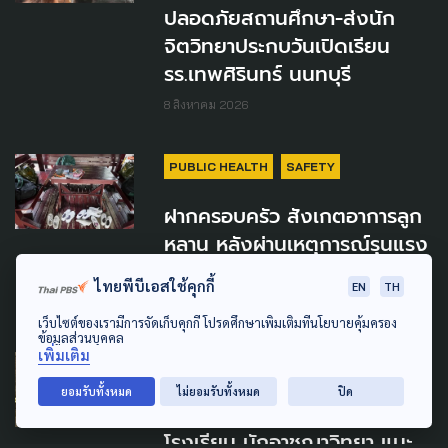
ปลอดภัยสถานศึกษา-ส่งนัก
จิตวิทยาประกบวันเปิดเรียน
รร.เทพศิรินทร์ นนทบุรี
8 สิงหาคม 2026
PUBLIC HEALTH
SAFETY
ฝากครอบครัว สังเกตอาการลูก
หลาน หลังผ่านเหตุการณ์รุนแรง
เฝ้าระวังเสี่ยง PTSD ระยะยาว
ไทยพีบีเอสใช้คุกกี้
EN
TH
8 สิงหาคม 2026
เว็บไซต์ของเรามีการจัดเก็บคุกกี้ โปรดศึกษาเพิ่มเติมที่นโยบายคุ้มครอง
ข้อมูลส่วนบุคคล
เพิ่มเติม
SAFETY
LAW & RIGHTS
ยอมรับทั้งหมด
ไม่ยอมรับทั้งหมด
ปิด
ปืนในบ้าน สู่ความรุนแรงใน
โรงเรียน นักอาชญาวิทยา แนะ