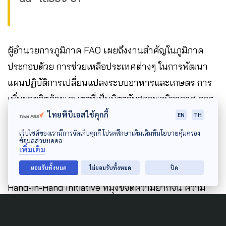
ผู้อำนวยการภูมิภาค FAO เผยถึงงานสำคัญในภูมิภาค
ประกอบด้วย การช่วยเหลือประเทศต่างๆ ในการพัฒนา
แผนปฏิบัติการเปลี่ยนแปลงระบบอาหารและเกษตร การ
เพิ่มผลผลิตด้วยเกษตรที่เป็นมิตรกับสภาพภูมิอากาศ การ
พัฒนาห่วงโซ่คุณค่าที่ลดการสูญเสียอาหารและรับประกัน
ไทยพีบีเอสใช้คุกกี้
EN
TH
ความปลอดภัยอาหาร และการดำเนินโครงการปรับตัว
เว็บไซต์ของเรามีการจัดเก็บคุกกี้ โปรดศึกษาเพิ่มเติมที่นโยบายคุ้มครอง
ข้อมูลส่วนบุคคล
และลดผลกระทบจากการเปลี่ยนแปลงสภาพภูมิอากาศ
เพิ่มเติม
ยอมรับทั้งหมด
ไม่ยอมรับทั้งหมด
ปิด
FAO มีโครงการเรือธงสำคัญ 3 โครงการ ได้แก่ โครงการ
Hand-in-Hand Initiative ที่มุ่งขจัดความยากจน ความ
หิวโหย และความเหลื่อมล้ำ โครงการ One Country, One
Priority Product (OCOP) ส่งเสริมผลิตภัณฑ์เกษตร