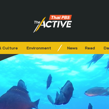
& Culture
Environment
News
Read
Da