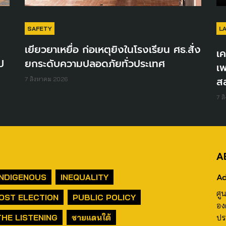
SAFETY
L
เยียวยาเหยื่อ ก่อเหตุยิงในโรงเรียน ศธ.สั่ง
เค
ป
ยกระดับความปลอดภัยทั่วประเทศ
เพ
ส
7 สิงหาคม 2026
7 ส
A
Ad
INDIGENOUS
INEQUALITY
ศู
OST ELECTION
PUBLIC POLICY
อง
THE LISTENING
ชายแดนใต้
ปร