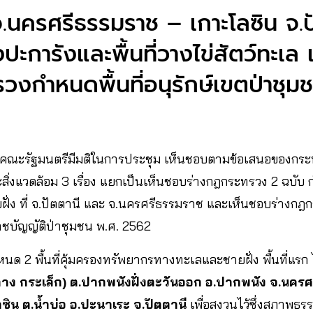
จ.นครศรีธรรมราช – เกาะโลซิน จ.ปั
งปะการังและพื้นที่วางไข่สัตว์ทะเ
วงกำหนดพื้นที่อนุรักษ์เขตป่าชุม
2564 คณะรัฐมนตรีมีมติในการประชุม เห็นชอบตามข้อเสนอของกร
่งแวดล้อม 3 เรื่อง แยกเป็นเห็นชอบร่างกฎกระทรวง 2 ฉบับ ก
่ง ที่ จ.ปัตตานี และ จ.นครศรีธรรมราช และเห็นชอบร่างกฎก
าชบัญญัติป่าชุมชน พ.ศ. 2562
 2 พื้นที่คุ้มครองทรัพยากรทางทะเลและชายฝั่ง พื้นที่แรก 
าง กระเล็ก) ต.ปากพนังฝั่งตะวันออก อ.ปากพนัง จ.นคร
ซิน ต.น้ำบ่อ อ.ปะนาเระ จ.ปัตตานี
เพื่อสงวนไว้ซึ่งสภาพธรร