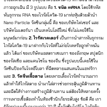
ภาวะฉุกเฉิน มี 3 รูปแบบ คือ
1. ชนิด mRNA
โดยใช้รหัส
พันธุกรรม RNA ของไวรัสโควิด-19 มาห่อหุ้มด้วยตัวนำ
Nano Particle วัคซีนกลุ่มนี้ คือ ของบริษัทไฟเซอร์ และ
บริษัทโมเดอร์นา เป็นเทคโนโลยีใหม่ ซึ่งไม่เคยใช้ใน
มนุษย์มาก่อน
2. ไวรัสเวคเตอร์
เป็นการนำสารพันธุกรรม
ไวรัสโควิด-19 มาฝากกับไวรัสที่ไม่ก่อโรคหรือถูกทำหมัน
แล้ว ได้แก่ ของบริษัทแอสตราเซเนกา ของอังกฤษ สปุตนิก
ของรัสเซีย และแคนไซโน ของจีน ซึ่งรูปแบบนี้เคยใช้ใน
วัคซีนป้องกันโรคอีโบลา ที่ฉีดหลายแสนคนในแอฟริกา
และ
3. วัคซีนเชื้อตาย
โดยเพาะเลี้ยงไวรัสจำนวนมาก
แล้วทำให้ไวรัสตาย นำมาใส่สารช่วยกระตุ้นภูมิต้านทาน
และฉีดให้ร่างกายสร้างภูมิต้านทาน แต่ต้องให้หลายครั้ง
การเพาะเชื้อต้องทำในห้องชีวนิรภัยระดับสูง ข้อดี คือ เรา
รู้จักรูปแบบนี้มานานกว่า 70 ปี ทั้งวัคซีนโปลิโอ ไวรัสตับ