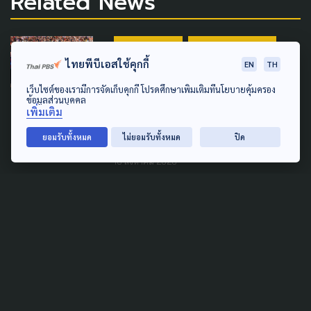
Related News
LAW & RIGHTS
MARGINAL PEOPLE
ไทยพีบีเอสใช้คุกกี้
EN
TH
POLITICS
SOCIAL MOVEMENT
เว็บไซต์ของเรามีการจัดเก็บคุกกี้ โปรดศึกษาเพิ่มเติมที่นโยบายคุ้มครอง
ขับเคลื่อน 'สภาคุ้มครอง
ข้อมูลส่วนบุคคล
เพิ่มเติม
ชาติพันธุ์' ส่วนร่วมกำหนด
นโยบาย สิทธิ-เท่าเทียม
ยอมรับทั้งหมด
ไม่ยอมรับทั้งหมด
ปิด
10 สิงหาคม 2026
SOCIAL MOVEMENT
LAW & RIGHTS
URBAN
“หายใจอากาศเหี้ยๆ” กิจกรรม
ชวนคนเมืองตั้งคำถามกับอากาศ
ที่เราไม่ได้เลือกเอง