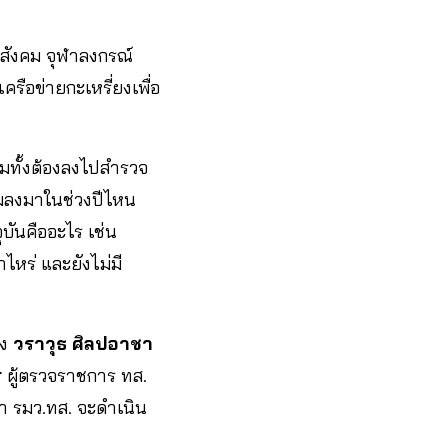
ยสังคม จุฬาลงกรณ์
ือข่ายกะเหรี่ยงเพื่อ
วมทั้งต้องลงไปสำรวจ
ุ่มลงมาในช่วงปีไหน
บันคืออะไร เช่น
าไหร่ และยังไม่มี
ึง
วราวุธ ศิลปอาชา
ร
ผู้ตรวจราชการ ทส.
่า รมว.ทส. จะดำเนิน