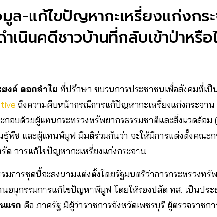
ูล-แก้ไขปัญหากะเหรี่ยงแก่งกระ
ำเนินคดีชาวบ้านที่กลับเข้าป่าหรือไ
ะยงค์ ดอกลำใย
ที่ปรึกษา ขบวนการประชาชนเพื่อสังคมที่เป็
tive
ถึงความคืบหน้ากรณีการแก้ปัญหากะเหรี่ยงแก่งกระจาน
ระกอบด้วยผู้แทนกระทรวงทรัพยากรธรรมชาติและสิ่งแวดล้อม (
นธุ์พืช และผู้แทนพีมูฟ มีมติร่วมกันว่า จะให้มีการแต่งตั้งคณะ
ร่งรัด การแก้ไขปัญหากะเหรี่ยงแก่งกระจาน
รรมการชุดนี้จะลงนามแต่งตั้งโดยรัฐมนตรีว่าการกระทรวงทรั
นอนุกรรมการแก้ไขปัญหาพีมูฟ โดยให้รองปลัด ทส. เป็นปร
วนแรก
คือ ภาครัฐ มีผู้ว่าราชการจังหวัดเพชรบุรี ผู้ตรวจราชก