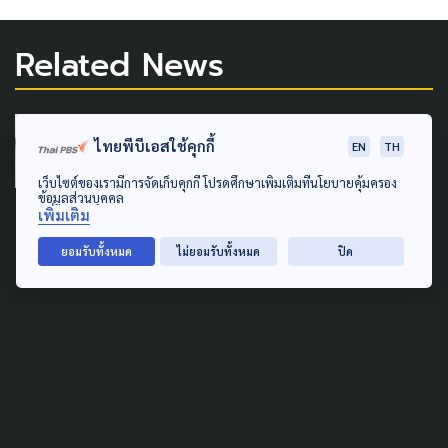
Related News
PUBLIC HEALTH
LOCAL
ไทยพีบีเอสใช้คุกกี้
EN
TH
วิกฤตการเงิน 'รพ.อุ้มผาง' เริ่ม
เว็บไซต์ของเรามีการจัดเก็บคุกกี้ โปรดศึกษาเพิ่มเติมที่นโยบายคุ้มครอง
คลี่คลาย! - สธ.หนุนงบฯ ช่วย
ข้อมูลส่วนบุคคล
เพิ่มเติม
เหลือ 50 ล้าน
ยอมรับทั้งหมด
ไม่ยอมรับทั้งหมด
ปิด
18 มิถุนายน 2026
POLLUTION
GLOBAL
LAW & RIGHTS
LOCAL
SOCIAL MOVEMENT
'ธรรมยาตราลุ่มน้ำกก' สะท้อน
วิกฤตสิ่งแวดล้อมข้ามพรมแดน