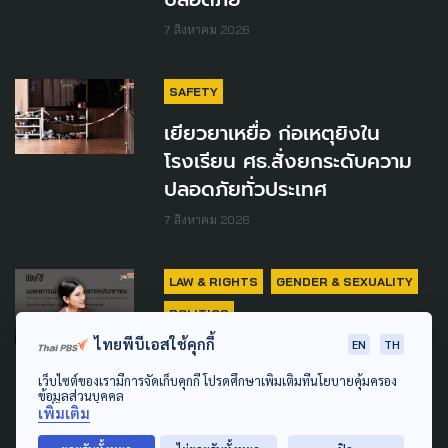
7 สิงหาคม 2026
SAFETY
เยียวยาเหยื่อ ก่อเหตุยิงใน
โรงเรียน ศธ.สั่งยกระดับความ
ปลอดภัยทั่วประเทศ
7 สิงหาคม 2026
LAW & RIGHTS
GENDER & SEXUALITY
POLITICS
ไทยพีบีเอสใช้คุกกี้
EN
TH
เครือข่ายต่อต้านความรุนแรง
ด้วยเหตุแห่งเพศฯ จี้ ปชน.
เว็บไซต์ของเรามีการจัดเก็บคุกกี้ โปรดศึกษาเพิ่มเติมที่นโยบายคุ้มครอง
ข้อมูลส่วนบุคคล
จัดการปม 'ธิษะณา' ถูก
เพิ่มเติม
สส.พรรค ละเมิดทางเพศ