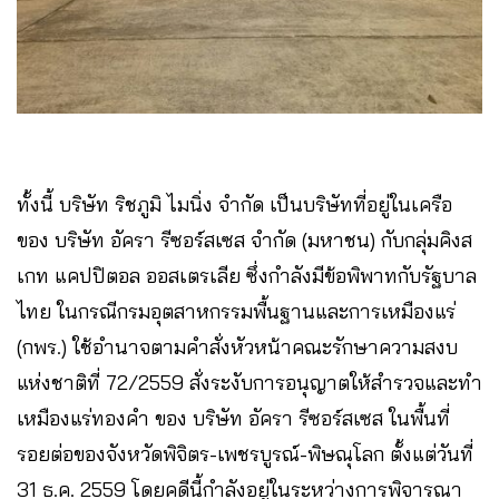
ทั้งนี้ บริษัท ริชภูมิ ไมนิ่ง จำกัด เป็นบริษัทที่อยู่ในเครือ
ของ บริษัท อัครา รีซอร์สเซส จำกัด (มหาชน) กับกลุ่มคิงส
เกท แคปปิตอล ออสเตรเลีย ซึ่งกำลังมีข้อพิพาทกับรัฐบาล
ไทย ในกรณีกรมอุตสาหกรรมพื้นฐานและการเหมืองแร่
(กพร.) ใช้อำนาจตามคำสั่งหัวหน้าคณะรักษาความสงบ
แห่งชาติที่ 72/2559 สั่งระงับการอนุญาตให้สำรวจและทำ
เหมืองแร่ทองคำ ของ บริษัท อัครา รีซอร์สเซส ในพื้นที่
รอยต่อของจังหวัดพิจิตร-เพชรบูรณ์-พิษณุโลก ตั้งแต่วันที่
31 ธ.ค. 2559 โดยคดีนี้กำลังอยู่ในระหว่างการพิจารณา