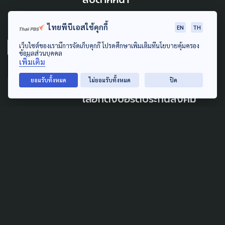
5 สิงหาคม 2026
ไทยพีบีเอสใช้คุกกี้
EN
TH
เว็บไซต์ของเรามีการจัดเก็บคุกกี้ โปรดศึกษาเพิ่มเติมที่นโยบายคุ้มครอง
SOCIAL MOVEMENT
WELFARE
ข้อมูลส่วนบุคคล
เพิ่มเติม
'ประกันสังคมก้าวหน้า' ยื่นศาล
ยอมรับทั้งหมด
ไม่ยอมรับทั้งหมด
ปิด
ปกครอง เพิกถอนประกาศเลื่อน
เลือกตั้งบอร์ดประกันสังคม
5 สิงหาคม 2026
TAG
ACTIVE DATA LAB
ENVIRONMENT
INDIGENOUS
INEQUALITY
LIFE & CULTURE