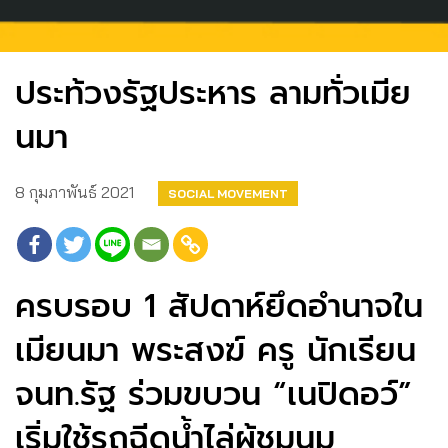
ประท้วงรัฐประหาร ลามทั่วเมีย
นมา
8 กุมภาพันธ์ 2021
SOCIAL MOVEMENT
ครบรอบ 1 สัปดาห์ยึดอำนาจใน
เมียนมา พระสงฆ์ ครู นักเรียน
จนท.รัฐ ร่วมขบวน “เนปิดอว์”
เริ่มใช้รถฉีดน้ำไล่ผู้ชุมนุม