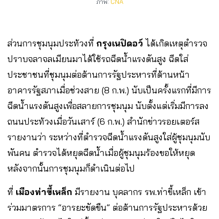
ภาพ:
CNA
ส่วนการชุมนุมประท้วงที่
กรุงเนปิดอว์
ได้เกิดเหตุตำรวจ
ปราบจลาจลเมียนมาได้ใช้รถฉีดน้ำแรงดันสูง ฉีดใส่
ประชาชนที่ชุมนุมต่อต้านการรัฐประหารที่ด้านหน้า
อาคารรัฐสภาเมื่อช่วงสาย (8 ก.พ.) นับเป็นครั้งแรกที่มีการ
ฉีดน้ำแรงดันสูงเพื่อสลายการชุมนุม นับตั้งแต่เริ่มมีการลง
ถนนประท้วงเมื่อวันเสาร์ (6 ก.พ.) สำนักข่าวรอยเตอร์ส
รายงานว่า ระหว่างที่ตำรวจฉีดน้ำแรงดันสูงใส่ผู้ชุมนุมนับ
พันคน ตำรวจได้หยุดฉีดน้ำเมื่อผู้ชุมนุมร้องขอให้หยุด
หลังจากนั้นการชุมนุมก็ดำเนินต่อไป
ที่
เมืองท่าขี้เหล็ก
มีรายงาน บุคลากร รพ.ท่าขี้เหล็ก เข้า
ร่วมมาตรการ “อารยะขัดขืน” ต่อต้านการรัฐประหารด้วย