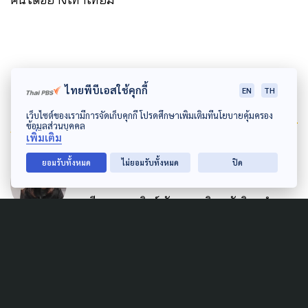
ไทยพีบีเอสใช้คุกกี้
EN
TH
เว็บไซต์ของเรามีการจัดเก็บคุกกี้ โปรดศึกษาเพิ่มเติมที่นโยบายคุ้มครอง
Author
ข้อมูลส่วนบุคคล
เพิ่มเติม
AUTHOR
ยอมรับทั้งหมด
ไม่ยอมรับทั้งหมด
ปิด
บุศย์สิรินทร์ ยิ่งเกียรติกุล
เรียนจบสายวิทย์-สังคมฯ-บริหารรัฐกิจฯ ทำงาน
ไม่ตรงสาย และกลายเป็น "เป็ด" โดยไม่รู้ตัว สนใจ
การเมือง จิตวิทยาเด็ก วิธีคิดการมองสังคม และ
รักการสัมภาษณ์ผู้คน