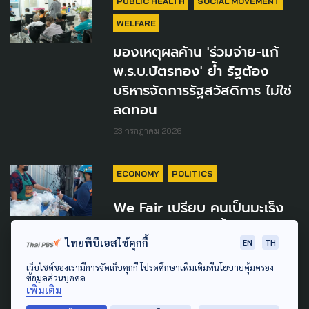
PUBLIC HEALTH
SOCIAL MOVEMENT
WELFARE
มองเหตุผลค้าน 'ร่วมจ่าย-แก้
พ.ร.บ.บัตรทอง' ย้ำ รัฐต้อง
บริหารจัดการรัฐสวัสดิการ ไม่ใช่
ลดทอน
23 กรกฎาคม 2026
ECONOMY
POLITICS
We Fair เปรียบ คนเป็นมะเร็ง
แต่รัฐใช้พาราฯแก้ ชี้ 7 มาตรการ
ไทยพีบีเอสใช้คุกกี้
ยังไม่ตอบโจทย์ หวั่นทำคนจน
EN
TH
เพิ่ม
เว็บไซต์ของเรามีการจัดเก็บคุกกี้ โปรดศึกษาเพิ่มเติมที่นโยบายคุ้มครอง
ข้อมูลส่วนบุคคล
29 มีนาคม 2026
เพิ่มเติม